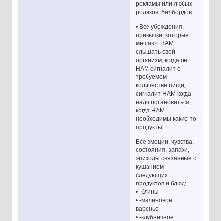
рекламы или любых
роликов, билбордов
• Все убеждения,
привычки, которые
мешают НАМ
слышать свой
организм, когда он
НАМ сигналит о
требуемом
количестве пищи,
сигналит НАМ когда
надо остановиться,
когда НАМ
необходимы какие-то
продукты
Все эмоции, чувства,
состояния, запахи,
эпизоды связанные с
кушанием
следующих
продуктов и блюд:
• -блины
• -малиновое
варенье
• -клубничное