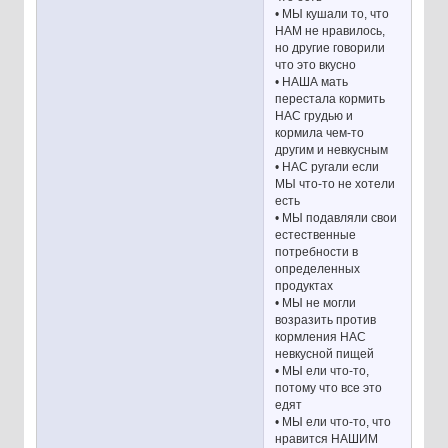
• МЫ кушали то, что
НАМ не нравилось,
но другие говорили
что это вкусно
• НАША мать
перестала кормить
НАС грудью и
кормила чем-то
другим и невкусным
• НАС ругали если
МЫ что-то не хотели
есть
• МЫ подавляли свои
естественные
потребности в
определенных
продуктах
• МЫ не могли
возразить против
кормления НАС
невкусной пищей
• МЫ ели что-то,
потому что все это
едят
• МЫ ели что-то, что
нравится НАШИМ