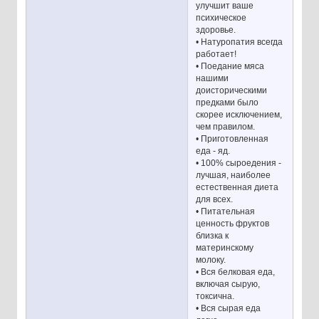
улучшит ваше
психическое
здоровье.
• Натуропатия всегда
работает!
• Поедание мяса
нашими
доисторическими
предками было
скорее исключением,
чем правилом.
• Приготовленная
еда - яд.
• 100% сыроедения -
лучшая, наиболее
естественная диета
для всех.
• Питательная
ценность фруктов
близка к
материнскому
молоку.
• Вся белковая еда,
включая сырую,
токсична.
• Вся сырая еда