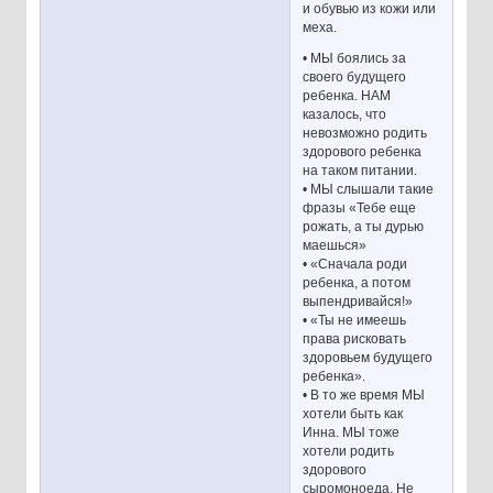
и обувью из кожи или
меха.
• МЫ боялись за
своего будущего
ребенка. НАМ
казалось, что
невозможно родить
здорового ребенка
на таком питании.
• МЫ слышали такие
фразы «Тебе еще
рожать, а ты дурью
маешься»
• «Сначала роди
ребенка, а потом
выпендривайся!»
• «Ты не имеешь
права рисковать
здоровьем будущего
ребенка».
• В то же время МЫ
хотели быть как
Инна. МЫ тоже
хотели родить
здорового
сыромоноеда. Не