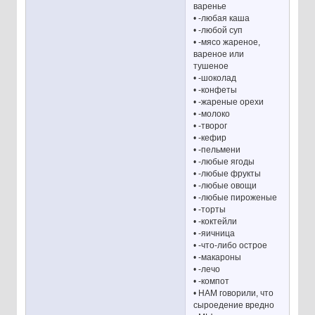
варенье
• -любая каша
• -любой суп
• -мясо жареное,
вареное или
тушеное
• -шоколад
• -конфеты
• -жареные орехи
• -молоко
• -творог
• -кефир
• -пельмени
• -любые ягоды
• -любые фрукты
• -любые овощи
• -любые пироженые
• -торты
• -коктейли
• -яичница
• -что-либо острое
• -макароны
• -лечо
• -компот
• НАМ говорили, что
сыроедение вредно