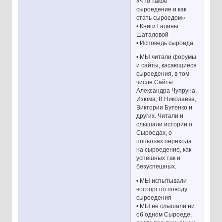
«Что такое
сыроедение и как
стать сыроедом»
• Книги Галины
Шаталовой
• Исповедь сыроеда.
• МЫ читали форумы
и сайты, касающиеся
сыроедения, в том
числе Сайты
Александра Чупруна,
Изюма, В.Николаева,
Виктории Бутенко и
других. Читали и
слышали истории о
Сыроедах, о
попытках перехода
на сыроедение, как
успешных так и
безуспешных.
• МЫ испытывали
восторг по поводу
сыроедения
• МЫ не слышали ни
об одном Сыроеде,