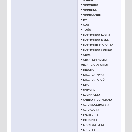
• черешня
• черника
• чернослив
• нут
• соя
• тофу
• гречневая крупа
• гречневая мука
• гречневые хлопья
• гречневая лапша
• овес
• овсяная крупа,
овсяные хлопья
• пшено
• ржаная мука
• ржаной хлеб
• рис
• ячмень
• козий сыр
• сливочное масло
• сыр моцарелла
• сыр фета
• гусятина
• индейка
• крольчатина
• конина