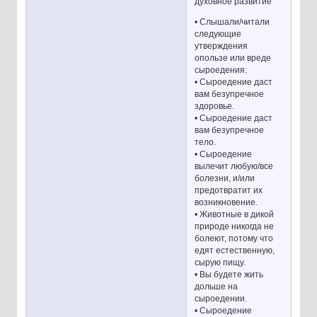
духовное развитие
• Слышали/читали
следующие
утверждения
опользе или вреде
сыроедения:
• Сыроедение даст
вам безупречное
здоровье.
• Сыроедение даст
вам безупречное
тело.
• Сыроедение
вылечит любую/все
болезни, и/или
предотвратит их
возникновение.
• Животные в дикой
природе никогда не
болеют, потому что
едят естественную,
сырую пищу.
• Вы будете жить
дольше на
сыроедении.
• Сыроедение