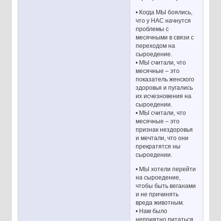
• Когда МЫ боялись,
что у НАС начнутся
проблемы с
месячными в связи с
переходом на
сыроедение.
• МЫ считали, что
месячные – это
показатель женского
здоровья и пугались
их исчезновения на
сыроедении.
• МЫ считали, что
месячные – это
признак нездоровья
и мечтали, что они
прекратятся ны
сыроедении.
• МЫ хотели перейти
на сыроедение,
чтобы быть веганами
и не причинять
вреда животным.
• Нам было
неприятно питаться