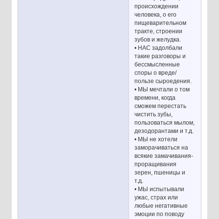
происхождении
человека, о его
пищеварительном
тракте, строении
зубов и желудка.
• НАС задолбали
такие разговоры и
бессмысленные
споры о вреде/
пользе сыроедения.
• МЫ мечтали о том
времени, когда
сможем перестать
чистить зубы,
пользоваться мылом,
дезодорантами и т.д.
• МЫ не хотели
заморачиваться на
всякие замачивания-
проращивания
зерен, пшеницы и
т.д.
• МЫ испытывали
ужас, страх или
любые негативные
эмоции по поводу