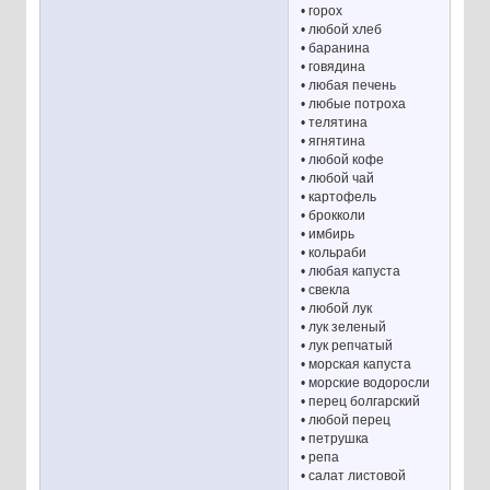
• горох
• любой хлеб
• баранина
• говядина
• любая печень
• любые потроха
• телятина
• ягнятина
• любой кофе
• любой чай
• картофель
• брокколи
• имбирь
• кольраби
• любая капуста
• свекла
• любой лук
• лук зеленый
• лук репчатый
• морская капуста
• морские водоросли
• перец болгарский
• любой перец
• петрушка
• репа
• салат листовой