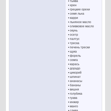
• тыква
• хрен
• грецкие орехи
• семя льна
• карри
• льняное масло
• оливковое масло
• окунь
• осетр
• палтус
• треска
• печень трески
• щука
• форель
• семга
• карась
• дорадо
• цикорий
• шпинат
• ананасы
• бананы
• вишня
• голубика
• гуава
• инжир
• манго
• слива