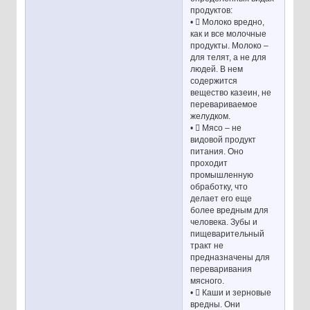
продуктов:
•  Молоко вредно,
как и все молочные
продукты. Молоко –
для телят, а не для
людей. В нем
содержится
вещество казеин, не
перевариваемое
желудком.
•  Мясо – не
видовой продукт
питания. Оно
проходит
промышленную
обработку, что
делает его еще
более вредным для
человека. Зубы и
пищеварительный
тракт не
предназначены для
переваривания
мясного.
•  Каши и зерновые
вредны. Они