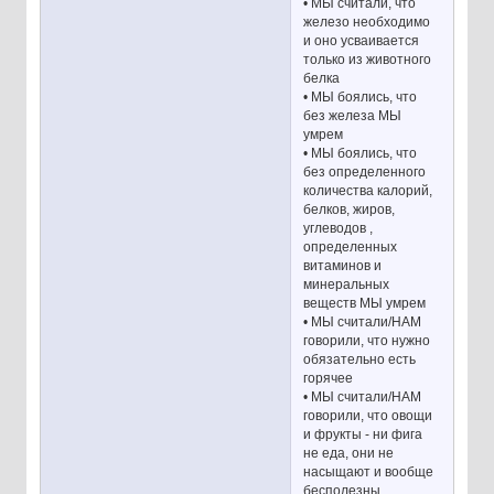
• МЫ считали, что
железо необходимо
и оно усваивается
только из животного
белка
• МЫ боялись, что
без железа МЫ
умрем
• МЫ боялись, что
без определенного
количества калорий,
белков, жиров,
углеводов ,
определенных
витаминов и
минеральных
веществ МЫ умрем
• МЫ считали/НАМ
говорили, что нужно
обязательно есть
горячее
• МЫ считали/НАМ
говорили, что овощи
и фрукты - ни фига
не еда, они не
насыщают и вообще
бесполезны