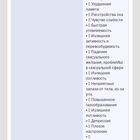
•  Ухудшение
памяти
•  Расстройства сна
•  Чувство слабости
•  Быстрая
утомляемость
•  Излишняя
активность и
перевозбудимость
•  Падение
сексуального
желания, проблеМЫ
в сексуальной сфере
•  Излишняя
потливость
•  Неприятные
запахи от тела, из-за
рта
•  Повышенное
газообразование
•  Излишняя
потливость
•  Депрессия
•  Плохое
настроение
• 