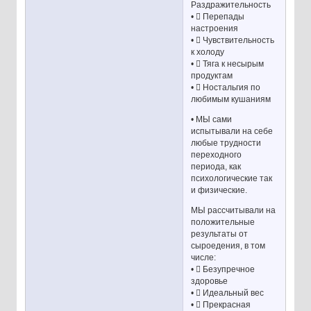
Раздражительность
•  Перепады
настроения
•  Чувствительность
к холоду
•  Тяга к несырым
продуктам
•  Ностальгия по
любимым кушаниям
• МЫ сами
испытывали на себе
любые трудности
переходного
периода, как
психологические так
и физические.
МЫ рассчитывали на
положительные
результаты от
сыроедения, в том
числе:
•  Безупречное
здоровье
•  Идеальный вес
•  Прекрасная