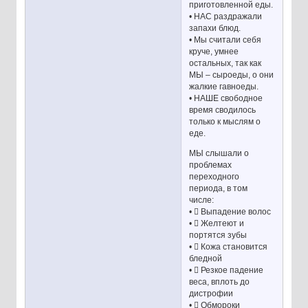
приготовленной еды.
• НАС раздражали
запахи блюд.
• Мы считали себя
круче, умнее
остальных, так как
МЫ – сыроеды, о они
жалкие гавноеды.
• НАШЕ свободное
время сводилось
только к мыслям о
еде.
МЫ слышали о
проблемах
переходного
периода, в том
числе:
•  Выпадение волос
•  Желтеют и
портятся зубы
•  Кожа становится
бледной
•  Резкое падение
веса, вплоть до
дистрофии
•  Обмороки