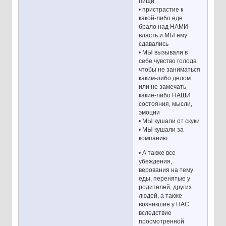
пищи
• пристрастие к
какой-либо еде
брало над НАМИ
власть и МЫ ему
сдавались
• МЫ вызывали в
себе чувство голода
чтобы не заниматься
каким-либо делом
или не замечать
какие-либо НАШИ
состояния, мысли,
эмоции
• МЫ кушали от скуки
• МЫ кушали за
компанию
• А также все
убеждения,
верования на тему
еды, перенятые у
родителей, других
людей, а также
возникшие у НАС
вследствие
просмотренной