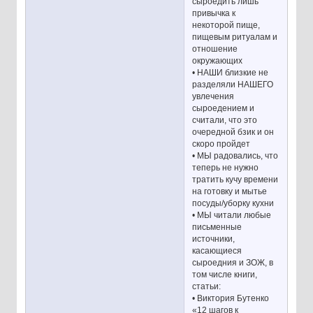
сыроедить лишь
привычка к
некоторой пище,
пищевым ритуалам и
отношение
окружающих
• НАШИ близкие не
разделяли НАШЕГО
увлечения
сыроедением и
считали, что это
очередной бзик и он
скоро пройдет
• МЫ радовались, что
теперь не нужно
тратить кучу времени
на готовку и мытье
посуды/уборку кухни
• МЫ читали любые
письменные
источники,
касающиеся
сыроедния и ЗОЖ, в
том числе книги,
статьи:
• Виктория Бутенко
«12 шагов к