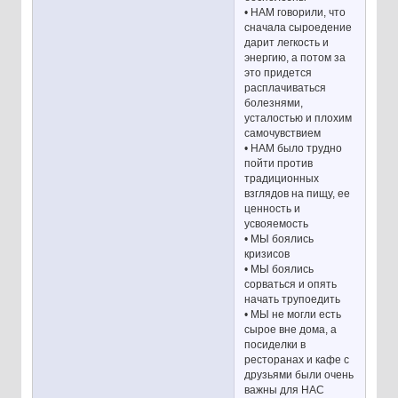
• НАМ говорили, что
сначала сыроедение
дарит легкость и
энергию, а потом за
это придется
расплачиваться
болезнями,
усталостью и плохим
самочувствием
• НАМ было трудно
пойти против
традиционных
взглядов на пищу, ее
ценность и
усвояемость
• МЫ боялись
кризисов
• МЫ боялись
сорваться и опять
начать трупоедить
• МЫ не могли есть
сырое вне дома, а
посиделки в
ресторанах и кафе с
друзьями были очень
важны для НАС