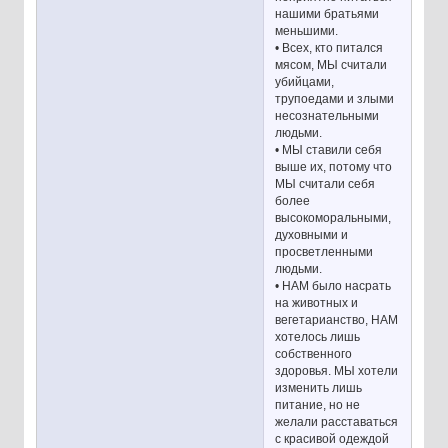
нашими братьями
меньшими.
• Всех, кто питался
мясом, МЫ считали
убийцами,
трупоедами и злыми
несознательными
людьми.
• МЫ ставили себя
выше их, потому что
МЫ считали себя
более
высокоморальными,
духовными и
просветленными
людьми.
• НАМ было насрать
на животных и
вегетарианство, НАМ
хотелось лишь
собственного
здоровья. МЫ хотели
изменить лишь
питание, но не
желали расставаться
с красивой одеждой