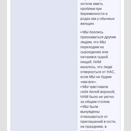
хотели иметь
проблем при
беременности и
родах как у обычных
женщин.
• МЫ боялись
признаваться другим
людям, что МЫ
переходим на
сыроедение или
питаемся сырой
пищей. НАМ
казалось, что люди
отвернуться от НАС,
если МЫ не будем
«как все».
• МЫ чувстовали
себя белой вороной,
НАМ было не уютно
за общим столом.
• МЫ были
вынуждены
отказываться от
приглашений в гости,
на праздники, в