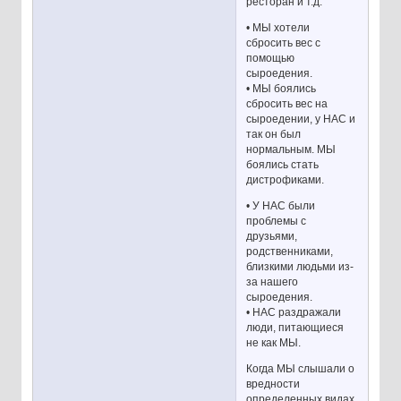
ресторан и т.д.
• МЫ хотели
сбросить вес с
помощью
сыроедения.
• МЫ боялись
сбросить вес на
сыроедении, у НАС и
так он был
нормальным. МЫ
боялись стать
дистрофиками.
• У НАС были
проблемы с
друзьями,
родственниками,
близкими людьми из-
за нашего
сыроедения.
• НАС раздражали
люди, питающиеся
не как МЫ.
Когда МЫ слышали о
вредности
определенных видах