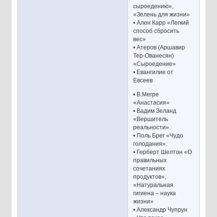
сыроедению»,
«Зелень для жизни»
• Ален Карр «Легкий
способ сбросить
вес»
• Атеров (Аршавир
Тер-Ованесян)
«Сыроедение»
• Евангилие от
Евсеев
• В.Мегре
«Анастасия»
• Вадим Зеланд
«Вершитель
реальности».
• Поль Брег «Чудо
голодания».
• Герберт Шелтон «О
правильных
сочетаниях
продуктов»,
«Натуральная
гигиена – наука
жизни»
• Александр Чупрун