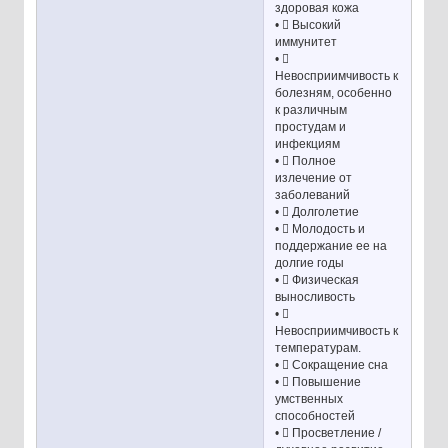
здоровая кожа
•  Высокий
иммунитет
• 
Невосприимчивость к
болезням, особенно
к различным
простудам и
инфекциям
•  Полное
излечение от
заболеваний
•  Долголетие
•  Молодость и
поддержание ее на
долгие годы
•  Физическая
выносливость
• 
Невосприимчивость к
температурам.
•  Сокращение сна
•  Повышение
умственных
способностей
•  Просветление /