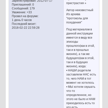
Зарегистрирован
: 2012-07-17
пристрастия »
Приглашений:
0
Сообщений:
179
Автор неизвестный
Уважение:
+33
Из архива
Провел на форуме:
"протоколы для
1 день 0 часов
похудения"
Последний визит:
2018-02-22 22:59:28
Под материалом в
данной инструкции
имеется в виду все
эпизоды
прошлого(как в этой,
так и в прошлых
жизнях), а так же
будущего(как в этой,
так и в будущих
жизнях), когда:
• НАШИ родители
заставляли НАС есть
то, чего НАМ в тот
момент не хотелось
• МЫ хотели скушать
что-то
определенное, но
этого не было и НАМ
приходилось есть то
что есть