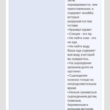
легче
переваривается, чем
приготовленная, и
содержит энзиМЫ,
которые
разрушается при
готовке.
• Крахмал ядовит
• Специи - это яд.
• Не пейте соки - это
не еда.
• Не пейте воду.
Ваша еда содержит
всю воду, в которой
вы нуждаетесь.
• На сыроедении
организм долго не
протянет.
• Сыроедение
полезно только на
непродолжительное
время.
• Нельзя заниматься
сыроедением детям,
пожилым,
беременным и
корящим матерям.