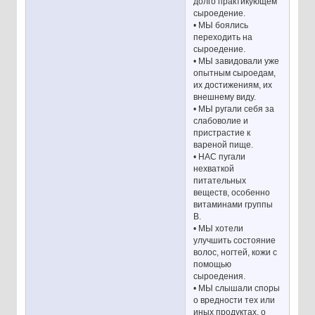
долго практикующем
сыроедение.
• МЫ боялись
переходить на
сыроедение.
• МЫ завидовали уже
опытным сыроедам,
их достижениям, их
внешнему виду.
• МЫ ругали себя за
слабоволие и
пристрастие к
вареной пище.
• НАС пугали
нехваткой
питательных
веществ, особенно
витаминами группы
B.
• МЫ хотели
улучшить состояние
волос, ногтей, кожи с
помощью
сыроедения.
• МЫ слышали споры
о вредности тех или
иных продуктах, о