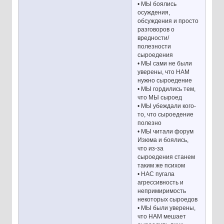
• МЫ боялись
осуждения,
обсуждения и просто
разговоров о
вредности/
полезности
сыроедения
• МЫ сами не были
уверены, что НАМ
нужно сыроедение
• МЫ гордились тем,
что МЫ сыроед
• МЫ убеждали кого-
то, что сыроедение
полезно
• МЫ читали форум
Изюма и боялись,
что из-за
сыроедения станем
таким же психом
• НАС пугала
агрессивность и
непримиримость
некоторых сыроедов
• МЫ были уверены,
что НАМ мешает