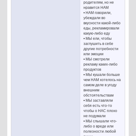
родителям, но не
нравится НАМ
• НАМ говорили,
убеждали во
вкусности какой-либо
еды, рекламировали
какую-либо еду
• МЫ ели, чтобы
заглушить в себе
другие потребности
или эмоции
• МЫ смотрели
рекламу каких-либо
продуктов
• МЫ кушали больше
чем НАМ хотелось на
самом деле в угоду
внешним
обстоятельствам
• МЫ заставляли
себя есть что-то
чтобы о НАС плохо
не подумали
• МЫ слышали что-
либо о вреде или
полезности любой