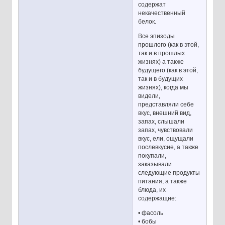
содержат
некачественный
белок.
Все эпизоды
прошлого (как в этой,
так и в прошлых
жизнях) а также
будущего (как в этой,
так и в будущих
жизнях), когда мы
видели,
представляли себе
вкус, внешний вид,
запах, слышали
запах, чувствовали
вкус, ели, ощущали
послевкусие, а также
покупали,
заказывали
следующие продукты
питания, а также
блюда, их
содержащие:
• фасоль
• бобы