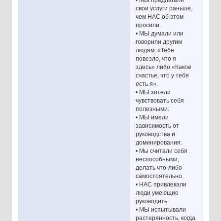
• МЫ предлагали
свои услуги раньше,
чем НАС об этом
просили.
• МЫ думали или
говорили другим
людям: «Тебе
повезло, что я
здесь» либо «Какое
счастье, что у тебя
есть я».
• МЫ хотели
чувствовать себя
полезными.
• МЫ имели
зависимость от
руководства и
доминирования.
• Мы считали себя
неспособными,
делать что-либо
самостоятельно.
• НАС привлекали
люди умеющие
руководить.
• МЫ испытывали
растерянность, когда