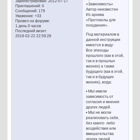
Зарегистрирован
: 2012-07-17
«Зависимость»
Приглашений:
0
Автор неизвестен
Сообщений:
179
Из архива
Уважение:
+33
«Протоколы для
Провел на форуме:
похудения».
1 день 0 часов
Последний визит:
Под материалом в
2018-02-22 22:59:28
данной инструкции
имеется в виду:
Все эпизоды
прошлого (как в этой,
так и в прошлых
жизнях) а также
будущего (как в этой,
так и в будущих
жизнях), когда:
• МЫ имели
зависимость от
согласия и мнения
других людей.
• МЫ не могли
реализовать себя,
без какого- либо
воздействия или
вмешательства
других людей.