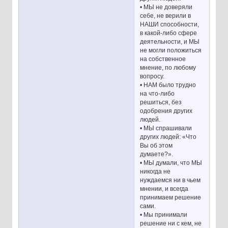
• МЫ не доверяли
себе, не верили в
НАШИ способности,
в какой-либо сфере
деятельности, и МЫ
не могли положиться
на собственное
мнение, по любому
вопросу.
• НАМ было трудно
на что-либо
решиться, без
одобрения других
людей.
• МЫ спрашивали
других людей: «Что
Вы об этом
думаете?».
• МЫ думали, что МЫ
никогда не
нуждаемся ни в чьем
мнении, и всегда
принимаем решение
сами.
• Мы принимали
решение ни с кем, не