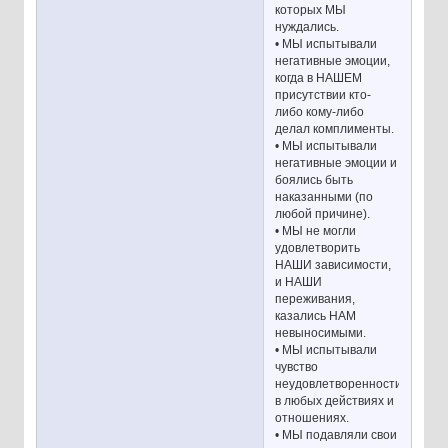
которых МЫ
нуждались.
• МЫ испытывали
негативные эмоции,
когда в НАШЕМ
присутствии кто-
либо кому-либо
делал комплименты.
• МЫ испытывали
негативные эмоции и
боялись быть
наказанными (по
любой причине).
• МЫ не могли
удовлетворить
НАШИ зависимости,
и НАШИ
переживания,
казались НАМ
невыносимыми.
• МЫ испытывали
чувство
неудовлетворенности
в любых действиях и
отношениях.
• МЫ подавляли свои