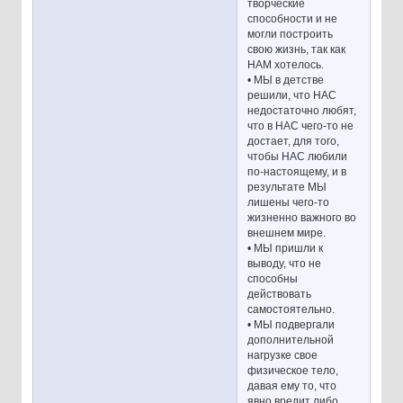
творческие
способности и не
могли построить
свою жизнь, так как
НАМ хотелось.
• МЫ в детстве
решили, что НАС
недостаточно любят,
что в НАС чего-то не
достает, для того,
чтобы НАС любили
по-настоящему, и в
результате МЫ
лишены чего-то
жизненно важного во
внешнем мире.
• МЫ пришли к
выводу, что не
способны
действовать
самостоятельно.
• МЫ подвергали
дополнительной
нагрузке свое
физическое тело,
давая ему то, что
явно вредит либо