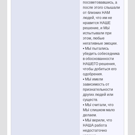
посоветовавшись, а
после этого слышали
от близких НАМ
людей, что им не
нравится НАШЕ
решение, и МЫ
испытывали при
этом, любые
негативные эмоции.
• МЫ пытались
убедить собеседника
в обоснованности
НАШЕГО решения,
чтобы добиться его
одобрения.
• МЫ имели
зависимость от
признательности
других людей или
существ.
• МЫ считали, что
МЫ слишком мало
делаем.
• МЫ верили, что
НАША работа
недостаточно