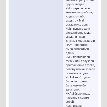
только в присутствии
других людей.
• МЫ теряли свой
энтузиазм к работе,
когда кто-либо
уходил, и МЫ
оставались одни.
• МЫ испытывали
дискомфорт, когда
уходили люди,
которых МЫ любим и
НАМ неприятно
было оставаться
одним.
• МЫ приглашали
гостей или получали
приглашение в гости,
потому что не хотели
оставаться одни.
• НАМ необходимо
было постоянно
быть чем-либо
занятыми.
• НАМ было плохо
наедине с самим
собой.
• МЫ имели