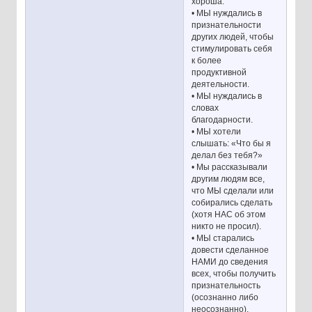
хороша.
• МЫ нуждались в
признательности
других людей, чтобы
стимулировать себя
к более
продуктивной
деятельности.
• МЫ нуждались в
словах
благодарности.
• МЫ хотели
слышать: «Что бы я
делал без тебя?»
• Мы рассказывали
другим людям все,
что МЫ сделали или
собирались сделать
(хотя НАС об этом
никто не просил).
• МЫ старались
довести сделанное
НАМИ до сведения
всех, чтобы получить
признательность
(осознанно либо
неосознанно).