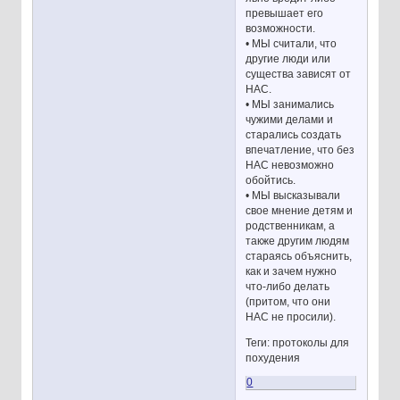
превышает его
возможности.
• МЫ считали, что
другие люди или
существа зависят от
НАС.
• МЫ занимались
чужими делами и
старались создать
впечатление, что без
НАС невозможно
обойтись.
• МЫ высказывали
свое мнение детям и
родственникам, а
также другим людям
стараясь объяснить,
как и зачем нужно
что-либо делать
(притом, что они
НАС не просили).
Теги: протоколы для
похудения
0