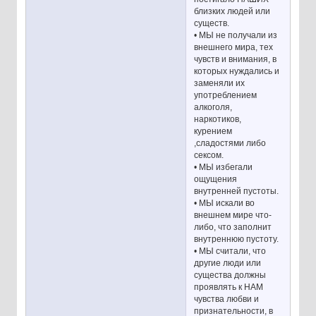
близких людей или
существ.
• МЫ не получали из
внешнего мира, тех
чувств и внимания, в
которых нуждались и
заменяли их
употреблением
алкоголя,
наркотиков,
курением
,сладостями либо
сексом.
• МЫ избегали
ощущения
внутренней пустоты.
• МЫ искали во
внешнем мире что-
либо, что заполнит
внутреннюю пустоту.
• МЫ считали, что
другие люди или
существа должны
проявлять к НАМ
чувства любви и
признательности, в