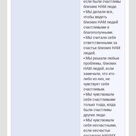
если были счастливы
близкие НАМ люди.
• МЫ делали все,
чтобы видеть
близких НАМ людей
счастливыми и
благополучными.
• МЫ считали себя
ответственными за
счастье близких НАМ
людей.
• МЫ решали любые
проблемы, близких
НАМ людей, если
замечали, что кто-
либо из них, не
чувствует себя
счастливым.
• МЫ чувствовали
себя счастливыми
только тогда, когда
были счастливы
другие люди.
• МЫ чувствовали
себя несчастными,
если несчастье
постигало НАШИХ