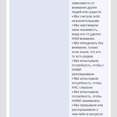
зависимость от
внимания других
людей или существ.
• МЫ считали себя
незначительными.
• МЫ чувствовали
свою значимость,
когда кто-то уделял
НАМ внимание.
• МЫ обходились без
внимания, только
если знали, что кто-
то есть рядом.
• МЫ испытывали
потребность, чтобы с
НАМИ
разговаривали.
• МЫ испытывали
потребность, чтобы
НАС слушали.
• МЫ испытывали
потребность, чтобы
НАМИ занимались.
• МЫ прерывали или
расспрашивали о
чем-либо в процессе