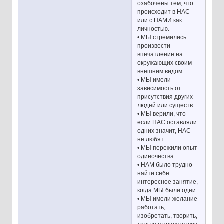
озабочены тем, что
происходит в НАС
или с НАМИ как
личностью.
• МЫ стремились
произвести
впечатление на
окружающих своим
внешним видом.
• МЫ имели
зависимость от
присутствия других
людей или существ.
• МЫ верили, что
если НАС оставляли
одних значит, НАС
не любят.
• МЫ пережили опыт
одиночества.
• НАМ было трудно
найти себе
интересное занятие,
когда МЫ были одни.
• МЫ имели желание
работать,
изобретать, творить,