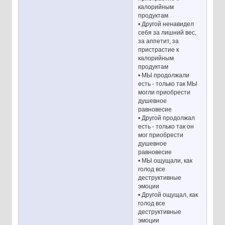
калорийным
продуктам
• Другой ненавидел
себя за лишний вес,
за аппетит, за
пристрастие к
калорийным
продуктам
• МЫ продолжали
есть - только так МЫ
могли приобрести
душевное
равновесие
• Другой продолжал
есть - только так он
мог приобрести
душевное
равновесие
• МЫ ощущали, как
голод все
деструктивные
эмоции
• Другой ощущал, как
голод все
деструктивные
эмоции