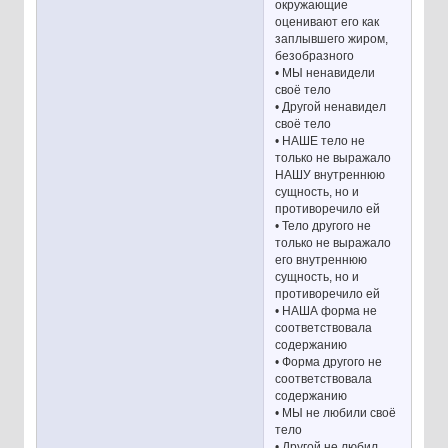
окружающие
оценивают его как
заплывшего жиром,
безобразного
• МЫ ненавидели
своё тело
• Другой ненавидел
своё тело
• НАШЕ тело не
только не выражало
НАШУ внутреннюю
сущность, но и
противоречило ей
• Тело другого не
только не выражало
его внутреннюю
сущность, но и
противоречило ей
• НАША форма не
соответствовала
содержанию
• Форма другого не
соответствовала
содержанию
• МЫ не любили своё
тело
• Другой не любил