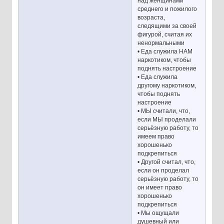
над женщинами
среднего и пожилого
возраста,
следящими за своей
фигурой, считая их
ненормальными
• Еда служила НАМ
наркотиком, чтобы
поднять настроение
• Еда служила
другому наркотиком,
чтобы поднять
настроение
• МЫ считали, что,
если МЫ проделали
серьёзную работу, то
имеем право
хорошенько
подкрепиться
• Другой считал, что,
если он проделал
серьёзную работу, то
он имеет право
хорошенько
подкрепиться
• Мы ощущали
душевный или