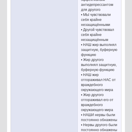
антидепрессантом
для другого
• МЫ чувствовали
себя крайне
незащищёнными
• Другой чувствовал
себя крайне
незащищённым
• НАШ жир выполнял
защитную, буферную
функцию
• Жир другого
выполнял защитную,
буферную функцию
• НАШ жир
отгораживал НАС от
враждебного
окружающего мира
• Жир другого
отгораживал его от
враждебного
окружающего мира
• НАШИ нервы были
постоянно обнажены
• Нервы другого были
постоянно обнажены