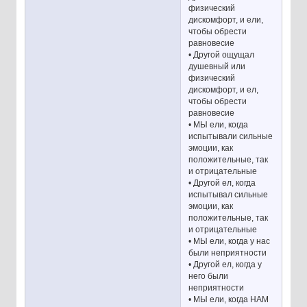
физический
дискомфорт, и ели,
чтобы обрести
равновесие
• Другой ощущал
душевный или
физический
дискомфорт, и ел,
чтобы обрести
равновесие
• МЫ ели, когда
испытывали сильные
эмоции, как
положительные, так
и отрицательные
• Другой ел, когда
испытывал сильные
эмоции, как
положительные, так
и отрицательные
• МЫ ели, когда у нас
были неприятности
• Другой ел, когда у
него были
неприятности
• МЫ ели, когда НАМ