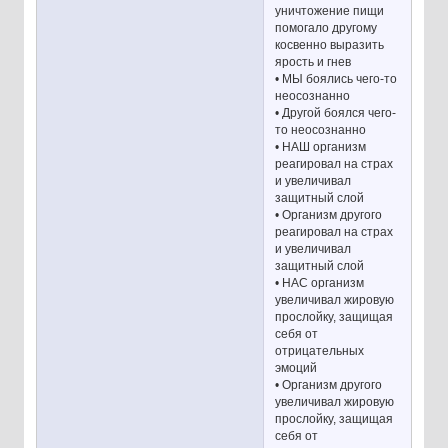
уничтожение пищи
помогало другому
косвенно выразить
ярость и гнев
• МЫ боялись чего-то
неосознанно
• Другой боялся чего-
то неосознанно
• НАШ организм
реагировал на страх
и увеличивал
защитный слой
• Организм другого
реагировал на страх
и увеличивал
защитный слой
• НАС организм
увеличивал жировую
прослойку, защищая
себя от
отрицательных
эмоций
• Организм другого
увеличивал жировую
прослойку, защищая
себя от