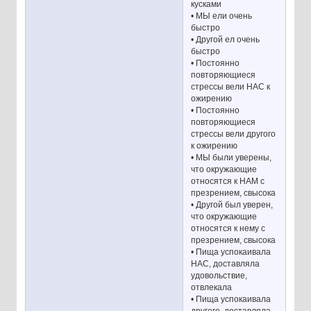
кусками
• МЫ ели очень
быстро
• Другой ел очень
быстро
• Постоянно
повторяющиеся
стрессы вели НАС к
ожирению
• Постоянно
повторяющиеся
стрессы вели другого
к ожирению
• МЫ были уверены,
что окружающие
относятся к НАМ с
презрением, свысока
• Другой был уверен,
что окружающие
относятся к нему с
презрением, свысока
• Пища успокаивала
НАС, доставляла
удовольствие,
отвлекала
• Пища успокаивала