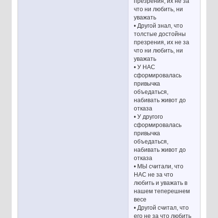
презрения, их не за
что ни любить, ни
уважать
• Другой знал, что
толстые достойны
презрения, их не за
что ни любить, ни
уважать
• У НАС
сформировалась
привычка
объедаться,
набивать живот до
отказа
• У другого
сформировалась
привычка
объедаться,
набивать живот до
отказа
• МЫ считали, что
НАС не за что
любить и уважать в
нашем теперешнем
весе
• Другой считал, что
его не за что любить