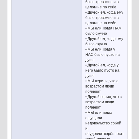
было тревожно и в
целом не по себе
• Другой ел, когда ему
было тревожно и в
целом не по себе
• МЫ ели, когда НАМ
было скучно
• Другой ел, когда ему
было скучно
• МЫ ели, когда у
НАС было пусто на
душе
• Другой ел, когда у
него было пусто на
душе
• МЫ верили, что с
возрастом люди
полнеют
• Другой верил, что с
возрастом люди
полнеют
• МЫ ели, когда
ощущали
недовольство собой
и
неудовлетворённость