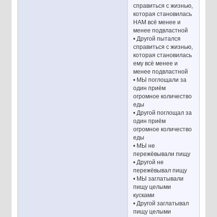
справиться с жизнью,
которая становилась
НАМ всё менее и
менее подвластной
• Другой пытался
справиться с жизнью,
которая становилась
ему всё менее и
менее подвластной
• МЫ поглощали за
один приём
огромное количество
еды
• Другой поглощал за
один приём
огромное количество
еды
• МЫ не
пережёвывали пищу
• Другой не
пережёвывал пищу
• МЫ заглатывали
пищу целыми
кусками
• Другой заглатывал
пищу целыми