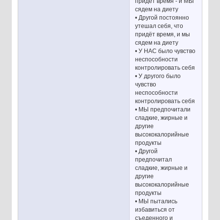
придёт время - и МЫ
сядем на диету
• Другой постоянно
утешал себя, что
придёт время, и мы
сядем на диету
• У НАС было чувство
неспособности
контролировать себя
• У другого было
чувство
неспособности
контролировать себя
• МЫ предпочитали
сладкие, жирные и
другие
высококалорийные
продукты
• Другой
предпочитал
сладкие, жирные и
другие
высококалорийные
продукты
• МЫ пытались
избавиться от
съеденного и