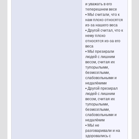
и уважать в его
теперешнем весе
• МЫ считали, что к
нам плохо относятся
из-за нашего веса
• Другой считал, что к
нему плохо
относятся из-за его
веса
• МЫ презирали
людей с лишним
весом, считая их
тупорылыми,
безмозглыми,
слабовольными и
недалёкими
• Другой презирал
людей с лишним
весом, считая их
тупорылыми,
безмозглыми,
слабовольными и
недалёким
• МЫ не
разговаривали и на
здоровались с