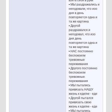
взять себя в руки
• МЫ раздражались и
негодовали, что изо
дня в день
повторяется одна и
та же картина
• Другой
раздражался и
негодовал, что изо
дня день
повторяется одна и
та же картина
• НАС постоянно
беспокоили
тревожные
переживания
• Другого постоянно
беспокоили
тревожные
переживания
• МЫ пытались
привязать НАШУ
жизнь к еде/не - еде
• Другой пытался
привязать свою
жизнь к еде/не - еде
• МЫ пытались