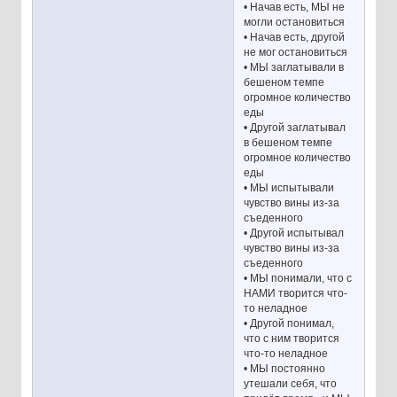
• Начав есть, МЫ не
могли остановиться
• Начав есть, другой
не мог остановиться
• МЫ заглатывали в
бешеном темпе
огромное количество
еды
• Другой заглатывал
в бешеном темпе
огромное количество
еды
• МЫ испытывали
чувство вины из-за
съеденного
• Другой испытывал
чувство вины из-за
съеденного
• МЫ понимали, что с
НАМИ творится что-
то неладное
• Другой понимал,
что с ним творится
что-то неладное
• МЫ постоянно
утешали себя, что