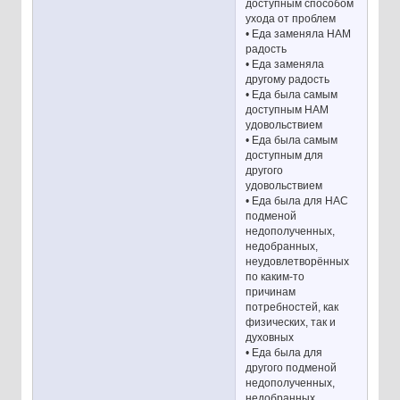
доступным способом
ухода от проблем
• Еда заменяла НАМ
радость
• Еда заменяла
другому радость
• Еда была самым
доступным НАМ
удовольствием
• Еда была самым
доступным для
другого
удовольствием
• Еда была для НАС
подменой
недополученных,
недобранных,
неудовлетворённых
по каким-то
причинам
потребностей, как
физических, так и
духовных
• Еда была для
другого подменой
недополученных,
недобранных,