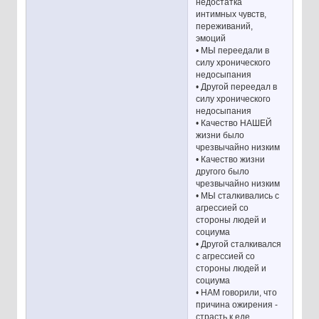
недостатка
интимных чувств,
переживаний,
эмоций
• МЫ переедали в
силу хронического
недосыпания
• Другой переедал в
силу хронического
недосыпания
• Качество НАШЕЙ
жизни было
чрезвычайно низким
• Качество жизни
другого было
чрезвычайно низким
• МЫ сталкивались с
агрессией со
стороны людей и
социума
• Другой сталкивался
с агрессией со
стороны людей и
социума
• НАМ говорили, что
причина ожирения -
страсть к еде