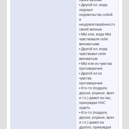
своей жизнью
• Другой ел, когда
ощущал
недовольство собой
и
неудовлетворённость
своей жизнью
• МЫ ели, когда МЫ
чувствовали себя
виноватыми
• Другой ел, когда
чувствовал себя
виноватым
• МЫ ели из чувства
противоречия
• Другой ел из
чувства
противоречия
• Кто-то (подруги,
друзья, родные, врач
и т.п.) давил на нас,
принуждая НАС
худеть
• Кто-то (подруги,
друзья, родные, врач
и т.п.) давил на
другого, принуждая