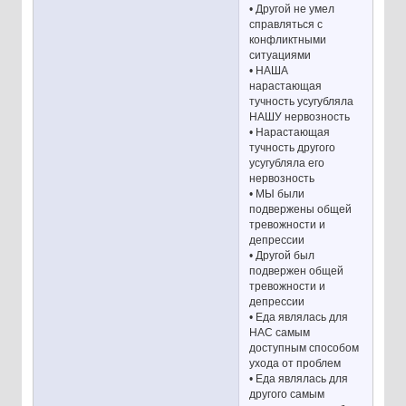
• Другой не умел
справляться с
конфликтными
ситуациями
• НАША
нарастающая
тучность усугубляла
НАШУ нервозность
• Нарастающая
тучность другого
усугубляла его
нервозность
• МЫ были
подвержены общей
тревожности и
депрессии
• Другой был
подвержен общей
тревожности и
депрессии
• Еда являлась для
НАС самым
доступным способом
ухода от проблем
• Еда являлась для
другого самым