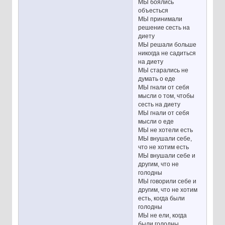
МЫ боялись
объесться
МЫ принимали
решение сесть на
диету
МЫ решали больше
никогда не садиться
на диету
МЫ старались не
думать о еде
МЫ гнали от себя
мысли о том, чтобы
сесть на диету
МЫ гнали от себя
мысли о еде
МЫ не хотели есть
МЫ внушали себе,
что не хотим есть
МЫ внушали себе и
другим, что не
голодны
МЫ говорили себе и
другим, что не хотим
есть, когда были
голодны
МЫ не ели, когда
были голодны