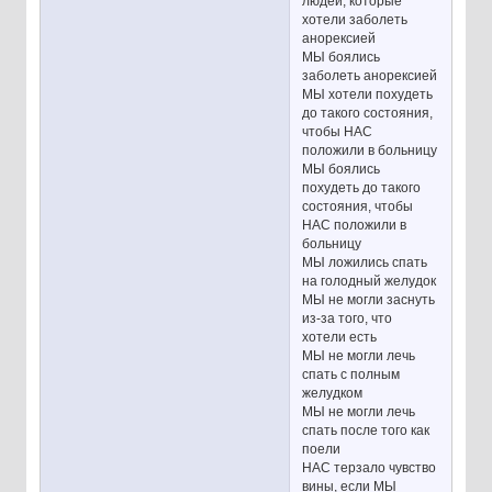
людей, которые
хотели заболеть
анорексией
МЫ боялись
заболеть анорексией
МЫ хотели похудеть
до такого состояния,
чтобы НАС
положили в больницу
МЫ боялись
похудеть до такого
состояния, чтобы
НАС положили в
больницу
МЫ ложились спать
на голодный желудок
МЫ не могли заснуть
из-за того, что
хотели есть
МЫ не могли лечь
спать с полным
желудком
МЫ не могли лечь
спать после того как
поели
НАС терзало чувство
вины, если МЫ