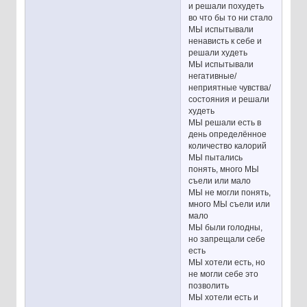
и решали похудеть
во что бы то ни стало
МЫ испытывали
ненависть к себе и
решали худеть
МЫ испытывали
негативные/
неприятные чувства/
состояния и решали
худеть
МЫ решали есть в
день определённое
количество калорий
МЫ пытались
понять, много МЫ
съели или мало
МЫ не могли понять,
много МЫ съели или
мало
МЫ были голодны,
но запрещали себе
есть
МЫ хотели есть, но
не могли себе это
позволить
МЫ хотели есть и