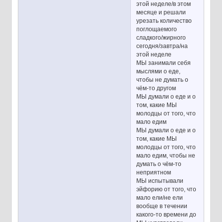
этой неделе/в этом
месяце и решали
урезать количество
поглощаемого
сладкого/жирного
сегодня/завтра/на
этой неделе
МЫ занимали себя
мыслями о еде,
чтобы не думать о
чём-то другом
МЫ думали о еде и о
том, какие МЫ
молодцы от того, что
мало едим
МЫ думали о еде и о
том, какие МЫ
молодцы от того, что
мало едим, чтобы не
думать о чём-то
неприятном
МЫ испытывали
эйфорию от того, что
мало ели/не ели
вообще в течении
какого-то времени до