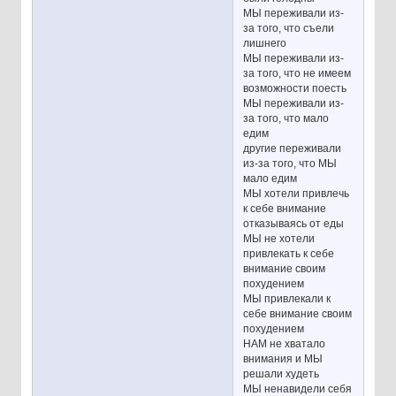
МЫ переживали из-
за того, что съели
лишнего
МЫ переживали из-
за того, что не имеем
возможности поесть
МЫ переживали из-
за того, что мало
едим
другие переживали
из-за того, что МЫ
мало едим
МЫ хотели привлечь
к себе внимание
отказываясь от еды
МЫ не хотели
привлекать к себе
внимание своим
похудением
МЫ привлекали к
себе внимание своим
похудением
НАМ не хватало
внимания и МЫ
решали худеть
МЫ ненавидели себя