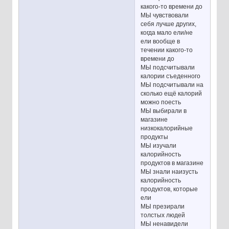
какого-то времени до
МЫ чувствовали
себя лучше других,
когда мало ели/не
ели вообще в
течении какого-то
времени до
МЫ подсчитывали
калории съеденного
МЫ подсчитывали на
сколько ещё калорий
можно поесть
МЫ выбирали в
магазине
низкокалорийные
продукты
МЫ изучали
калорийность
продуктов в магазине
МЫ знали наизусть
калорийность
продуктов, которые
ели
МЫ презирали
толстых людей
МЫ ненавидели