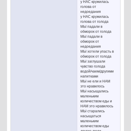
у НАС кружилась
голова от
недоедания
у НАС кружилась
голова от голода
МЫ падали в
обморок от голода
МЫ падали в
обморок от
недоедания
МЫ хотели упасть в
обморок от голода
МЫ заглушали
чувство голода
водой/чаем/другими
напитками
МЫ не ели и НАМ
это нравилось
МЫ насыщались
маленьким
количеством еды и
НАМ это нравилось
МЫ старались
насыщаться
маленьким
количеством еды
другие люди