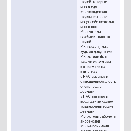
людей, которые
много едят
МЫ завидовали
людям, которые
могут себе позволить
много есть
МЫ считали
слабыми толстых
людей
МЫ восхищались
худыми девушками
МЫ хотели быть
такими же худыми,
как девушки на
картинках
у НАС вызывали
отвращение/жалость
очень тощие
девушки
у НАС вызывали
восхищение худые/
тощие/очень тощие
девушки
МЫ хотели заболеть
анорексией
МЫ не понимали