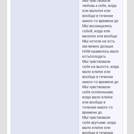
МЫ чувствовали
любовь к себе, когда
ели мало/не ели
вообще в течении
какого-то времени до
МЫ восхищались
собой, когда ели
мало/не ели вообще
МЫ хотели не есть
как можно дольше
НАМ нравилось мало
есть/голодать
МЫ чувствовали
себя на высоте, когда
мало ели/не ели
вообще в течении
какого-то времени до
МЫ чувствовали
себя особенными,
когда мало ели/не
ели вообще в
течении какого-то
времени до
МЫ чувствовали
себя крутыми, когда
мало ели/не ели
вообще в течении