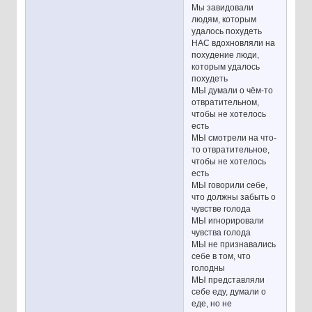
Мы завидовали
людям, которым
удалось похудеть
НАС вдохновляли на
похудение люди,
которым удалось
похудеть
МЫ думали о чём-то
отвратительном,
чтобы не хотелось
есть
МЫ смотрели на что-
то отвратительное,
чтобы не хотелось
есть
МЫ говорили себе,
что должны забыть о
чувстве голода
МЫ игнорировали
чувства голода
МЫ не признавались
себе в том, что
голодны
МЫ представляли
себе еду, думали о
еде, но не