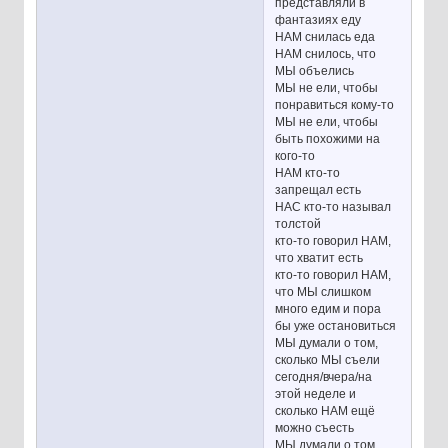
представляли в
фантазиях еду
НАМ снилась еда
НАМ снилось, что
МЫ объелись
МЫ не ели, чтобы
понравиться кому-то
МЫ не ели, чтобы
быть похожими на
кого-то
НАМ кто-то
запрещал есть
НАС кто-то называл
толстой
кто-то говорил НАМ,
что хватит есть
кто-то говорил НАМ,
что МЫ слишком
много едим и пора
бы уже остановиться
МЫ думали о том,
сколько МЫ съели
сегодня/вчера/на
этой неделе и
сколько НАМ ещё
можно съесть
МЫ думали о том,