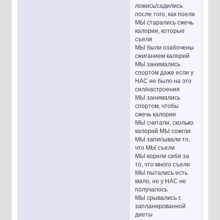
ложись/садились
после того, как поели
МЫ старались сжечь
калории, которые
съели
МЫ были озабочены
сжиганием калорий
МЫ занимались
спортом даже если у
НАС не было на это
сил/настроения
МЫ занимались
спортом, чтобы
сжечь калории
МЫ считали, сколько
калорий МЫ сожгли
МЫ записывали то,
что МЫ съели
МЫ корили себя за
то, что много съели
МЫ пытались есть
мало, но у НАС не
получалось
МЫ срывались с
запланированной
диеты