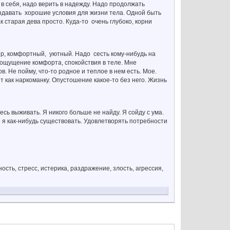
ь в себя, надо верить в надежду. Надо продолжать
оздавать хорошие условия для жизни тела. Одной быть
к старая дева просто. Куда-то очень глубоко, корни
ир, комфортный, уютный. Надо сесть кому-нибудь на
, ощущение комфорта, спокойствия в теле. Мне
в. Не пойму, что-то родное и теплое в нем есть. Мое.
 как наркоманку. Опустошение какое-то без него. Жизнь
десь выживать. Я никого больше не найду. Я сойду с ума.
е я как-нибудь существовать. Удовлетворять потребности
сть, стресс, истерика, раздражение, злость, агрессия,