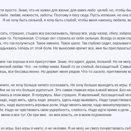
ти просто. Знаю, что не нужен для жизни, для каких-либо целей, но, чтобы бы
-либо любви, нежности, заботы. Поэтому я бегу сюда. Пусть иллюзия, но она 
 . Я не хочу быть сильной, я хочу быть слабой, чтобы меня наконец любили,
исать, страшно, стыдно все рассказывать, брошу все, уеду нахер, сбегу, забро
акая-то. Потерянная. Столько лет строила из себя сильную. Всегда со всем сп
, что так получиться. Такое именно. Такое шило. Так глубоко сидит, оказывае
задыхаюсь теперь от этой боли. Не выносимо кричит все, мне бы прислушаться
не так хорошо в его присутствии. Знаю, что идиот, дурак, больной. Но не могу
нской любви. Что - не пойму никак. Какой-то он слабый, беззащитный. Самый 
ешь, все бессмысленно. Но держит меня рядом. Что-то засело, притяжение как
ичего, не хочу больше ничего осознавать. Не хочу больше выходить из игры. 
 Мне не за что больше уцепиться. Это самая главная игра в моей жизни. Без не
ряюсь в этом мире. Я погружусь. Мне страшно. Я маленький, беззащитный чело
надо, надо жить, здесь надо решать, здесь надо выживать. Надо существовать
рать, надо выполнять игровые роли, Надо менять маски, надо манипулироват
бя. Надо не чувствовать свою ущербность, слабость. Надо идти прямо к цели.
 мною и все тут. Он при мне. он моя власть, он в моем подчинении.
из игры. Без игры я никто, я не человек. Я не могу, не смогу почувствовать с