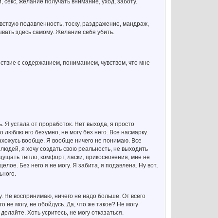
 секс, желание получать внимание, уход, заботу.
вствую подавленность, тоску, раздражение, мандраж,
ывать здесь самому. Желание себя убить.
ствие с содержанием, пониманием, чувством, что мне
ь. Я устала от проработок. Нет выхода, я просто
о люблю его безумно, не могу без него. Все насмарку.
нахожусь вообще. Я вообще ничего не понимаю. Все
людей, я хочу создать свою реальность, не выходить
щущать тепло, комфорт, ласки, прикосновения, мне не
лое. Без него я не могу. Я забита, я подавлена. Ну вот,
ьного.
шу. Не воспринимаю, ничего не надо больше. От всего
о не могу, не обойдусь. Да, что же такое? Не могу
 делайте. Хоть усритесь, не могу отказаться.