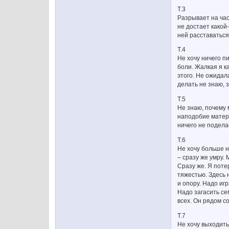
Т.3
Разрывает на час
не достает какой
ней расставаться
Т.4
Не хочу ничего п
боли. Жалкая я к
этого. Не ожидала
делать не знаю, 
Т.5
Не знаю, почему м
наподобие матери
ничего не подела
Т.6
Не хочу больше н
– сразу же умру.
Сразу же. Я поте
тяжестью. Здесь 
и опору. Надо иг
Надо загасить се
всех. Он рядом со
Т.7
Не хочу выходить 