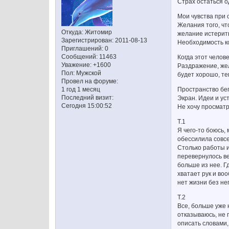
Страх остаться о
Мои чувства при 
Желания того, чт
Откуда:
Житомир
желание истерить
Зарегистрирован
: 2011-08-13
Необходимость ко
Приглашений:
0
Сообщений:
11463
Когда этот челове
Уважение:
+1600
Раздражение, жел
Пол:
Мужской
будет хорошо, те
Провел на форуме:
Пространство бег
1 год 1 месяц
Последний визит:
Экран. Идеи и ус
Сегодня 15:00:52
Не хочу просматр
Т.1
Я чего-то боюсь,
обессилила совсем
Столько работы и
перевернулось ве
больше из нее. Г
хватает рук и воо
нет жизни без нег
Т.2
Все, больше уже 
отказываюсь, не п
описать словами, 