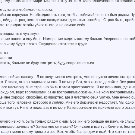
дному, нежелание смириться с его отсутствием. Физиологические потребности,
отсутствии любимого человека.
обы он вернулся. Необходимость того, чтобы любимый человек был рядом. Чу
, обида, страх, нежелание находиться здесь, жить вообще. Страх быть, преб
го-то рядом, чтобы убивать его, а не самого себя.
к рядом, то я чувствую:
ание нанести ему боль. Намерение видеть как ему больно. Уверенное спокой
перь ему будет плохо. Ощущение сжатости в груди.
ства:
тановки:
ивать, больше не буду смотреть, буду сопротивляться.
 меня сейчас накажут. Я не хочу ничего смотреть, мне не нужно ничего смотрет
. Я знаю, что он рядом со мною. Я не могу. Вот, что хотите делайте. Все равн
 все насмарку. Мне страшно быть в этом пространстве. Я не понимаю, где я 
рх дном, верх тормашками. Я не воспринимаю жизнь, я не хочу воспринимать 
де мне хорошо, спокойно, комфортно, где я чувствую себя уютно. Мне нужно о
бще того человека, которого я люблю. Мне его физически недостает. Мы одно це
о и все тут. Ничего поделать я не могу. Категорически не приемлю всего остал
ничего не хочу, быть только рядом с ним. Все, ничего больше не вижу, не слы
онимаю, зачем это? Зачем мне он нужен? Он нужен и все тут. Хочу его, без нег
тащит меня к нему просто и все. Вот, чтобы был рядом и все! Что хотите-то и