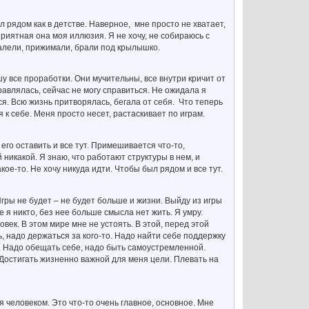
л рядом как в детстве. Наверное, мне просто не хватает,
приятная она моя иллюзия. Я не хочу, не собираюсь с
 жалели, прижимали, брали под крылышко.
шу все проработки. Они мучительны, все внутри кричит от
равлялась, сейчас не могу справиться. Не ожидала я
тся. Всю жизнь притворялась, бегала от себя. Что теперь
 к себе. Меня просто несет, растаскивает по играм.
 его оставить и все тут. Примешивается что-то,
никакой. Я знаю, что работают структуры в нем, и
ое-то. Не хочу никуда идти. Чтобы был рядом и все тут.
Игры не будет – не будет больше и жизни. Выйду из игры
е я никто, без нее больше смысла нет жить. Я умру.
век. В этом мире мне не устоять. В этой, перед этой
, надо держаться за кого-то. Надо найти себе поддержку
ь. Надо обещать себе, надо быть самоустремленной.
 Достигать жизненно важной для меня цели. Плевать на
ебя человеком. Это что-то очень главное, основное. Мне