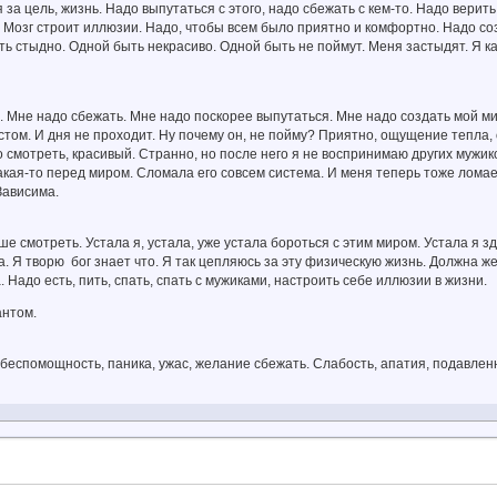
 за цель, жизнь. Надо выпутаться с этого, надо сбежать с кем-то. Надо верит
 Мозг строит иллюзии. Надо, чтобы всем было приятно и комфортно. Надо с
ть стыдно. Одной быть некрасиво. Одной быть не поймут. Меня застыдят. Я ка
. Мне надо сбежать. Мне надо поскорее выпутаться. Мне надо создать мой м
стом. И дня не проходит. Ну почему он, не пойму? Приятно, ощущение тепла
о смотреть, красивый. Странно, но после него я не воспринимаю других мужико
кая-то перед миром. Сломала его совсем система. И меня теперь тоже ломает
Зависима.
ше смотреть. Устала я, устала, уже устала бороться с этим миром. Устала я з
а. Я творю бог знает что. Я так цепляюсь за эту физическую жизнь. Должна ж
 Надо есть, пить, спать, спать с мужиками, настроить себе иллюзии в жизни.
антом.
 беспомощность, паника, ужас, желание сбежать. Слабость, апатия, подавленно