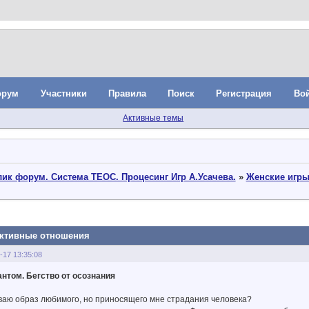
орум
Участники
Правила
Поиск
Регистрация
Во
Активные темы
ик форум. Система ТЕОС. Процесинг Игр А.Усачева.
»
Женские игр
руктивные отношения
-17 13:35:08
нтом. Бегство от осознания
ваю образ любимого, но приносящего мне страдания человека?