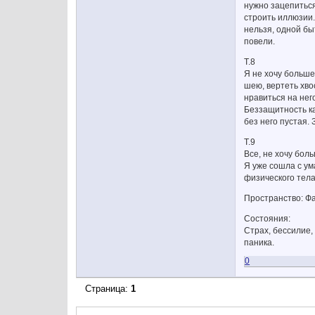
нужно зацепиться
строить иллюзии.
нельзя, одной бы
повели.
Т.8
Я не хочу больше
шею, вертеть хво
нравиться на нег
Беззащитность ка
без него пустая. 
Т.9
Все, не хочу боль
Я уже сошла с ум
физического тела.
Пространство: Ф
Состояния:
Страх, бессилие,
паника.
0
Страница:
1