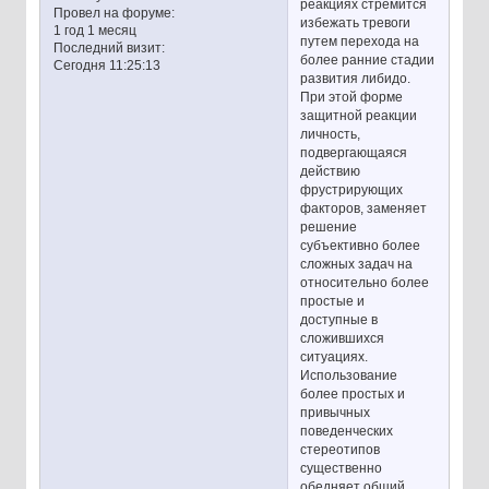
реакциях стремится
Провел на форуме:
избежать тревоги
1 год 1 месяц
путем перехода на
Последний визит:
более ранние стадии
Сегодня 11:25:13
развития либидо.
При этой форме
защитной реакции
личность,
подвергающаяся
действию
фрустрирующих
факторов, заменяет
решение
субъективно более
сложных задач на
относительно более
простые и
доступные в
сложившихся
ситуациях.
Использование
более простых и
привычных
поведенческих
стереотипов
существенно
обедняет общий