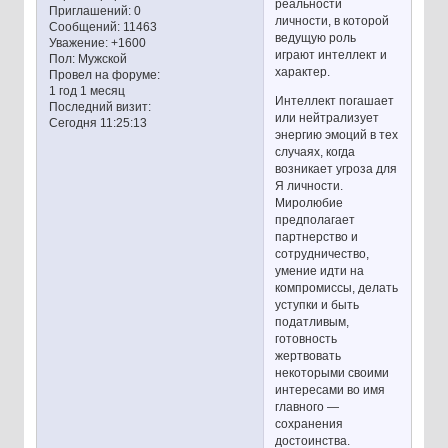
реальности
Приглашений:
0
личности, в которой
Сообщений:
11463
ведущую роль
Уважение:
+1600
играют интеллект и
Пол:
Мужской
характер.
Провел на форуме:
1 год 1 месяц
Интеллект погашает
Последний визит:
или нейтрализует
Сегодня 11:25:13
энергию эмоций в тех
случаях, когда
возникает угроза для
Я личности.
Миролюбие
предполагает
партнерство и
сотрудничество,
умение идти на
компромиссы, делать
уступки и быть
податливым,
готовность
жертвовать
некоторыми своими
интересами во имя
главного —
сохранения
достоинства.