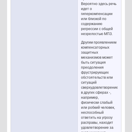
Вероятно здесь речь
идет о
гиперкомпенсации
или близкой по
содержанию
регрессии с общей
незрелостью МПЗ.
Другим проявлением
компенсаторных
защитных
механизмов может
быть ситуация
преодоления
фрустрирующих
обстоятельств или
ситуаций
сверхудовлетворением
в других сферах -,
например,
физически слабый
или робкий человек,
неспособный
ответить на угрозу
расправы, находит
удовлетворение за