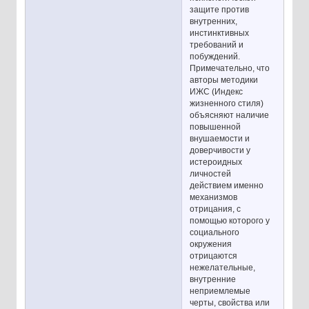
защите против
внутренних,
инстинктивных
требований и
побуждений.
Примечательно, что
авторы методики
ИЖС (Индекс
жизненного стиля)
объясняют наличие
повышенной
внушаемости и
доверчивости у
истероидных
личностей
действием именно
механизмов
отрицания, с
помощью которого у
социального
окружения
отрицаются
нежелательные,
внутренние
неприемлемые
черты, свойства или