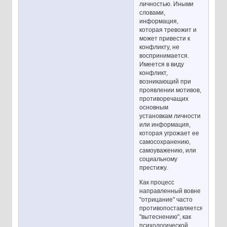
личностью. Иными
словами,
информация,
которая тревожит и
может привести к
конфликту, не
воспринимается.
Имеется в виду
конфликт,
возникающий при
проявлении мотивов,
противоречащих
основным
установкам личности
или информация,
которая угрожает ее
самосохранению,
самоуважению, или
социальному
престижу.
Как процесс
направленный вовне
"отрицание" часто
противопоставляется
"вытеснению", как
психологической