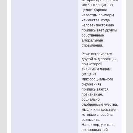
которая проявляется
как бы в защитных
целях. Хорошо
известны примеры
ханжества, когда
человек постоянно
приписывает другим
собственные
аморальные
стремления.
Реже встречается
другой вид проекции,
при которой
значимым лицам
(чаще из
микросоциального
окружения)
приписываются
позитивные,
социально
одобряемые чувства,
мысли или действия,
которые способны
возвысить.
Например, учитель,
не проявивший