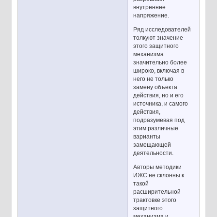
внутреннее
напряжение.
Ряд исследователей
толкуют значение
этого защитного
механизма
значительно более
широко, включая в
него не только
замену объекта
действия, но и его
источника, и самого
действия,
подразумевая под
этим различные
варианты
замещающей
деятельности.
Авторы методики
ИЖС не склонны к
такой
расширительной
трактовке этого
защитного
механизма и