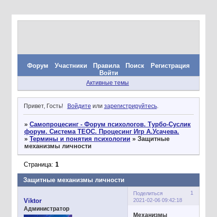
Форум
Участники
Правила
Поиск
Регистрация
Войти
Активные темы
Привет, Гость!
Войдите
или
зарегистрируйтесь
.
»
Самопроцесинг - Форум психологов. Турбо-Суслик
форум. Система ТЕОС. Процесинг Игр А.Усачева.
»
Термины и понятия психологии
»
Защитные
механизмы личности
Страница:
1
Защитные механизмы личности
1
Поделиться
2021-02-06 09:42:18
Viktor
Администратор
Механизмы