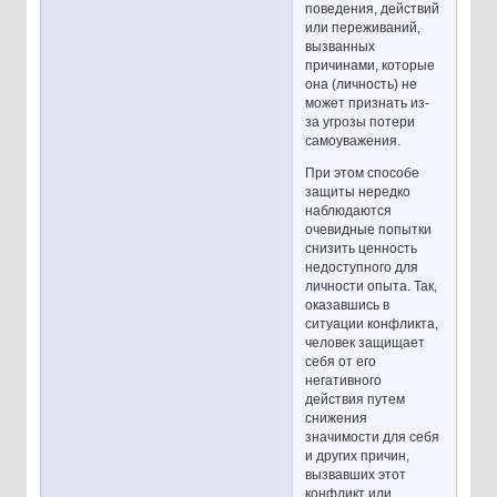
поведения, действий
или переживаний,
вызванных
причинами, которые
она (личность) не
может признать из-
за угрозы потери
самоуважения.
При этом способе
защиты нередко
наблюдаются
очевидные попытки
снизить ценность
недоступного для
личности опыта. Так,
оказавшись в
ситуации конфликта,
человек защищает
себя от его
негативного
действия путем
снижения
значимости для себя
и других причин,
вызвавших этот
конфликт или