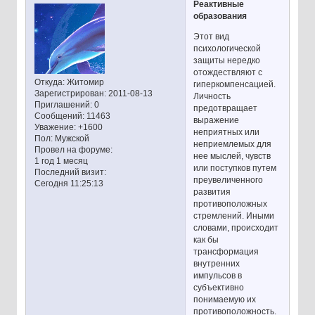
Реактивные
образования
Этот вид
психологической
защиты нередко
отождествляют с
Откуда:
Житомир
гиперкомпенсацией.
Зарегистрирован
: 2011-08-13
Личность
Приглашений:
0
предотвращает
Сообщений:
11463
выражение
Уважение:
+1600
неприятных или
Пол:
Мужской
неприемлемых для
Провел на форуме:
нее мыслей, чувств
1 год 1 месяц
или поступков путем
Последний визит:
преувеличенного
Сегодня 11:25:13
развития
противоположных
стремлений. Иными
словами, происходит
как бы
трансформация
внутренних
импульсов в
субъективно
понимаемую их
противоположность.