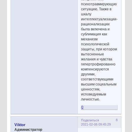
психотравмирующую
ситуацию. Также в
шкалу
интеллектуализации-
рационализации
была включена и
сублимация как
механизм
психологической
защиты, при котором
вытесненные
желания и чувства
гипертрофированно
компенсируются
другими,
соответствующими
высшим социальным
ценностям,
исповедуемым
личностью.
0
8
Поделиться
2021-02-06 09:45:29
Viktor
Администратор