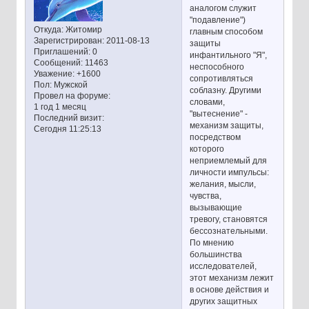
аналогом служит
"подавление")
Откуда:
Житомир
главным способом
Зарегистрирован
: 2011-08-13
защиты
Приглашений:
0
инфантильного "Я",
Сообщений:
11463
неспособного
Уважение:
+1600
сопротивляться
Пол:
Мужской
соблазну. Другими
Провел на форуме:
словами,
1 год 1 месяц
"вытеснение" -
Последний визит:
механизм защиты,
Сегодня 11:25:13
посредством
которого
неприемлемый для
личности импульсы:
желания, мысли,
чувства,
вызывающие
тревогу, становятся
бессознательными.
По мнению
большинства
исследователей,
этот механизм лежит
в основе действия и
других защитных