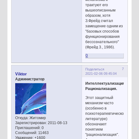
трактуют его
вышеописанным
образом, хотя
З.Фрейд считал
замещение одним из
"базовых способов
функционирования
бессознательного"
(Фрейд 3., 1986).
0
7
Поделиться
2021-02-06 09:45:04
Viktor
Администратор
Интеллектуализация.
Рационализация.
Этот защитный
механизм часто
(особенно в
психотерапевтической
Откуда:
Житомир
литературе)
Зарегистрирован
: 2011-08-13
обозначают
Приглашений:
0
понятием
Сообщений:
11463
"рационализация".
Уважение:
+1600