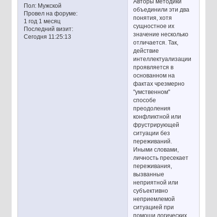
Авторы методики
Пол:
Мужской
объединили эти два
Провел на форуме:
понятия, хотя
1 год 1 месяц
сущностное их
Последний визит:
значение несколько
Сегодня 11:25:13
отличается. Так,
действие
интеллектуализации
проявляется в
основанном на
фактах чрезмерно
"умственном"
способе
преодоления
конфликтной или
фрустрирующей
ситуации без
переживаний.
Иными словами,
личность пресекает
переживания,
вызванные
неприятной или
субъективно
неприемлемой
ситуацией при
помощи логических