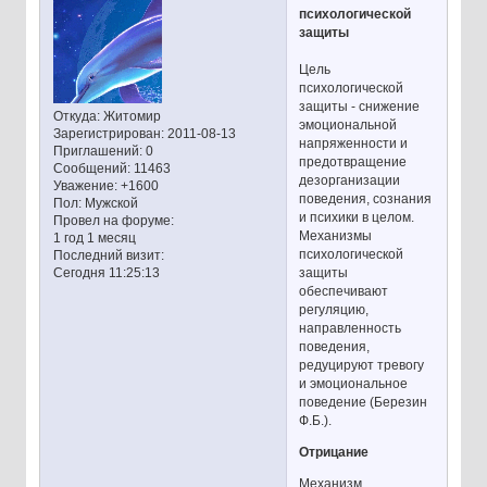
психологической
защиты
Цель
психологической
защиты - снижение
Откуда:
Житомир
эмоциональной
Зарегистрирован
: 2011-08-13
напряженности и
Приглашений:
0
предотвращение
Сообщений:
11463
дезорганизации
Уважение:
+1600
поведения, сознания
Пол:
Мужской
и психики в целом.
Провел на форуме:
Механизмы
1 год 1 месяц
психологической
Последний визит:
защиты
Сегодня 11:25:13
обеспечивают
регуляцию,
направленность
поведения,
редуцируют тревогу
и эмоциональное
поведение (Березин
Ф.Б.).
Отрицание
Механизм