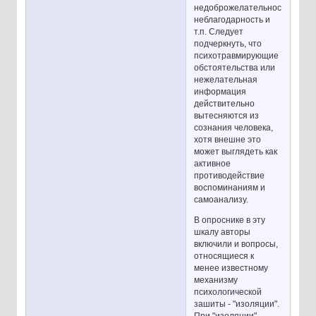
недоброжелательность,
неблагодарность и
т.п. Следует
подчеркнуть, что
психотравмирующие
обстоятельства или
нежелательная
информация
действительно
вытесняются из
сознания человека,
хотя внешне это
может выглядеть как
активное
противодействие
воспоминаниям и
самоанализу.
В опроснике в эту
шкалу авторы
включили и вопросы,
относящиеся к
менее известному
механизму
психологической
зашиты - "изоляции".
При "изоляции"