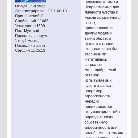
неосознаваемые и
Откуда:
Житомир
неприемлемые для
Зарегистрирован
: 2011-08-13
личности чувства и
Приглашений:
0
мысли локализуются
Сообщений:
11463
вовне,
Уважение:
+1600
приписываются
Пол:
Мужской
другим людям и
Провел на форуме:
таким образом
1 год 1 месяц
фактом сознания
Последний визит:
становятся как бы
Сегодня 11:25:13
вторичными.
Негативный,
социально
малоодобряемый
оттенок
испытываемых
чувств и свойств,
например,
агрессивность
нередко
приписывается
окружающим, чтобы
оправдать свою
собственную
агрессивность или
недоброжелательность,