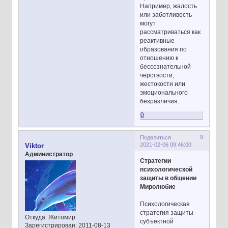
Например, жалость
или заботливость
могут
рассматриваться как
реактивные
образования по
отношению к
бессознательной
черствости,
жестокости или
эмоционального
безразличия.
0
9
Поделиться
2021-02-06 09:46:00
Viktor
Администратор
Стратегии
психологической
защиты в общении
Миролюбие
Психологическая
стратегия защиты
Откуда:
Житомир
субъектной
Зарегистрирован
: 2011-08-13