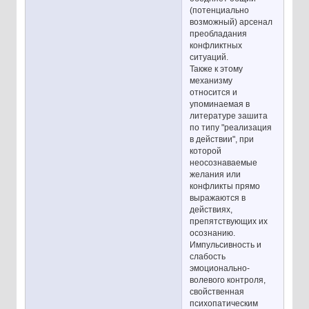
(потенциально
возможный) арсенал
преобладания
конфликтных
ситуаций.
Также к этому
механизму
относится и
упоминаемая в
литературе зашита
по типу "реализация
в действии", при
которой
неосознаваемые
желания или
конфликты прямо
выражаются в
действиях,
препятствующих их
осознанию.
Импульсивность и
слабость
эмоционально-
волевого контроля,
свойственная
психопатическим