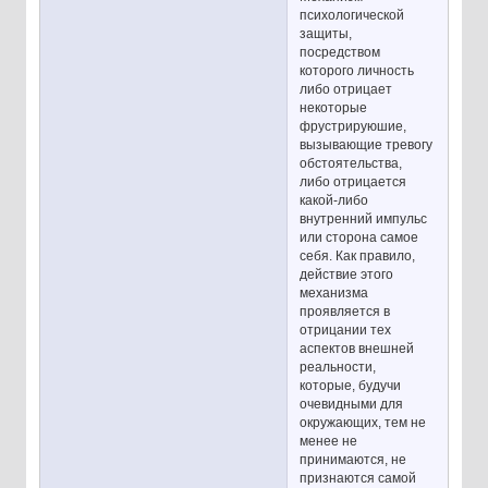
психологической
защиты,
посредством
которого личность
либо отрицает
некоторые
фрустрируюшие,
вызывающие тревогу
обстоятельства,
либо отрицается
какой-либо
внутренний импульс
или сторона самое
себя. Как правило,
действие этого
механизма
проявляется в
отрицании тех
аспектов внешней
реальности,
которые, будучи
очевидными для
окружающих, тем не
менее не
принимаются, не
признаются самой