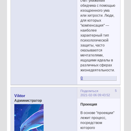
счет унижения
обидчика с помощью
изощренного ума
или хитрости. Люди,
для которых
"компенсация" —
наиболее
характерный тип
психологической
защиты, часто
оказываются
мечтателями,
ищущими идеалы в
различных сферах
жизнедеятельности.
0
5
Поделиться
2021-02-06 09:43:52
Viktor
Администратор
Проекция
В основе "проекции"
лежит процесс,
посредством
которого