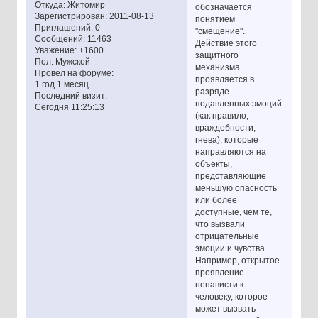
Откуда:
Житомир
обозначается
Зарегистрирован
: 2011-08-13
понятием
Приглашений:
0
"смещение".
Сообщений:
11463
Действие этого
Уважение:
+1600
защитного
Пол:
Мужской
механизма
Провел на форуме:
проявляется в
1 год 1 месяц
разряде
Последний визит:
подавленных эмоций
Сегодня 11:25:13
(как правило,
враждебности,
гнева), которые
направляются на
объекты,
представляющие
меньшую опасность
или более
доступные, чем те,
что вызвали
отрицательные
эмоции и чувства.
Например, открытое
проявление
ненависти к
человеку, которое
может вызвать