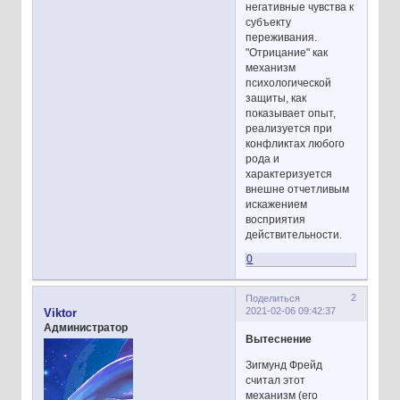
негативные чувства к
субъекту
переживания.
"Отрицание" как
механизм
психологической
защиты, как
показывает опыт,
реализуется при
конфликтах любого
рода и
характеризуется
внешне отчетливым
искажением
восприятия
действительности.
0
2
Поделиться
2021-02-06 09:42:37
Viktor
Администратор
Вытеснение
Зигмунд Фрейд
считал этот
механизм (его