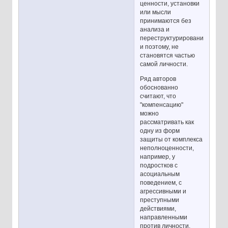
ценности, установки
или мысли
принимаются без
анализа и
переструктурирования
и поэтому, не
становятся частью
самой личности.
Ряд авторов
обоснованно
считают, что
"компенсацию"
можно
рассматривать как
одну из форм
защиты от комплекса
неполноценности,
например, у
подростков с
асоциальным
поведением, с
агрессивными и
преступными
действиями,
направленными
против личности.