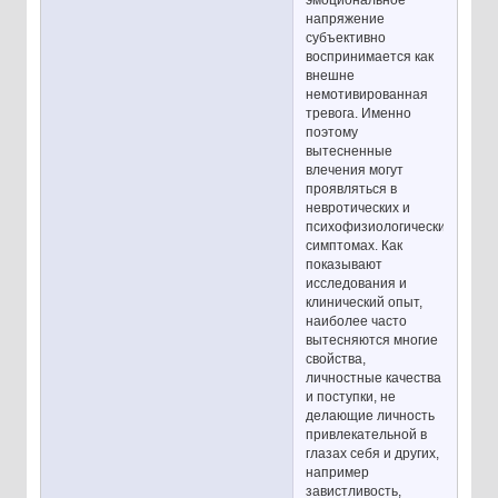
эмоциональное
напряжение
субъективно
воспринимается как
внешне
немотивированная
тревога. Именно
поэтому
вытесненные
влечения могут
проявляться в
невротических и
психофизиологических
симптомах. Как
показывают
исследования и
клинический опыт,
наиболее часто
вытесняются многие
свойства,
личностные качества
и поступки, не
делающие личность
привлекательной в
глазах себя и других,
например
завистливость,