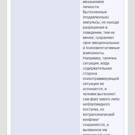
механизмов
личности.
Вытесненные
(подавленные)
импульсы, не находя
разрешения в
поведении, тем не
менее, сохраняют
свои эмоциональные
и психовегетативные
компоненты.
Например, типична
ситуация, когда
содержательная
сторона
психотравмирующей
ситуации не
осознается, и
человек вытесняет
сам факт какого-либо
неблаговидного
поступка, но
интрапсихический
конфликт
сохраняется, а
вызванное им