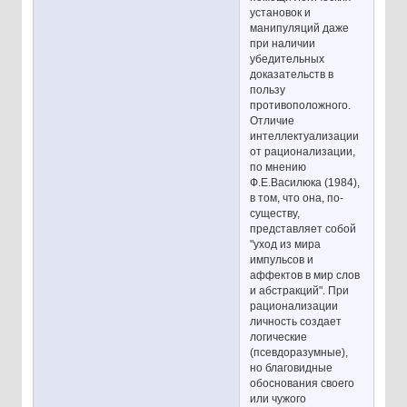
установок и
манипуляций даже
при наличии
убедительных
доказательств в
пользу
противоположного.
Отличие
интеллектуализации
от рационализации,
по мнению
Ф.Е.Василюка (1984),
в том, что она, по-
существу,
представляет собой
"уход из мира
импульсов и
аффектов в мир слов
и абстракций". При
рационализации
личность создает
логические
(псевдоразумные),
но благовидные
обоснования своего
или чужого