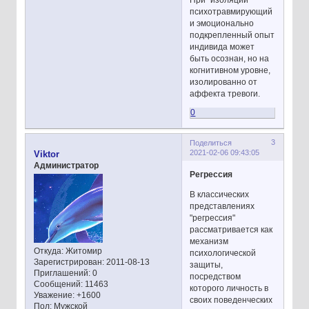
психотравмирующий
и эмоционально
подкрепленный опыт
индивида может
быть осознан, но на
когнитивном уровне,
изолированно от
аффекта тревоги.
0
3
Поделиться
2021-02-06 09:43:05
Viktor
Администратор
Регрессия
В классических
представлениях
"регрессия"
рассматривается как
механизм
Откуда:
Житомир
психологической
Зарегистрирован
: 2011-08-13
защиты,
Приглашений:
0
посредством
Сообщений:
11463
которого личность в
Уважение:
+1600
своих поведенческих
Пол:
Мужской