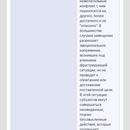
нежелательный
конфликт с ним
переносится на
другого, более
доступного и не
"опасного". В
большинстве
случаев замещение
разрешает
эмоциональное
напряжение,
возникшее под
влиянием
фрустрирующей
ситуации, но не
приводит к
облегчению или
достижению
поставленной цели.
В этой ситуации
субъектом могут
совершаться
неожиданные,
подчас
бессмысленные
действия, которые
разрешают