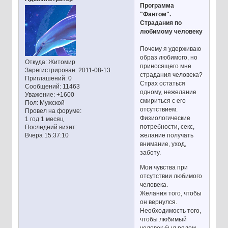
Программа
"Фантом".
Страдания по
любимому человеку
Почему я удерживаю
образ любимого, но
Откуда:
Житомир
приносящего мне
Зарегистрирован
: 2011-08-13
страдания человека?
Приглашений:
0
Страх остаться
Сообщений:
11463
одному, нежелание
Уважение:
+1600
смириться с его
Пол:
Мужской
отсутствием.
Провел на форуме:
Физиологические
1 год 1 месяц
потребности, секс,
Последний визит:
желание получать
Вчера 15:37:10
внимание, уход,
заботу.
Мои чувства при
отсутствии любимого
человека.
Желания того, чтобы
он вернулся.
Необходимость того,
чтобы любимый