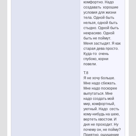
комфортно. Надо
создавать хорошие
условия для жизни
тела. Одной быть
нельзя, одной быть
стыдно. Одной быть
некрасиво. Одной
быть не поймут.
Меня застыдят. Я как
старая дева просто.
Куда-то очень
глубоко, корни
повели.
Т.8
Я не хочу больше.
Мне надо сбежать.
Мне надо поскорее
выпутаться. Мне
надо создать мой
мир, комфортный,
уютный. Надо сесть
кому-нибудь на шею,
вертеть хвостом. И
дня не проходит. Ну
почему он, не пойму?
Приятно, ощущение