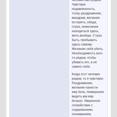
человек был рядом.
Чувствую
подавленность,
тоску, раздражение,
мандраж, желание
истерить, обида,
страх, нежелание
находиться здесь,
жить вообще. Страх
быть, пребывать
здесь самому.
Желание себя убить.
Необходимость кого-
то рядом, чтобы
убивать его, а не
самого себя.
Когда этот человек
рядом, то я чувствую:
Раздражение,
желание нанести
ему боль. Намерение
видеть как ему
больно. Уверенное
спокойствие с
содержанием,
пониманием,