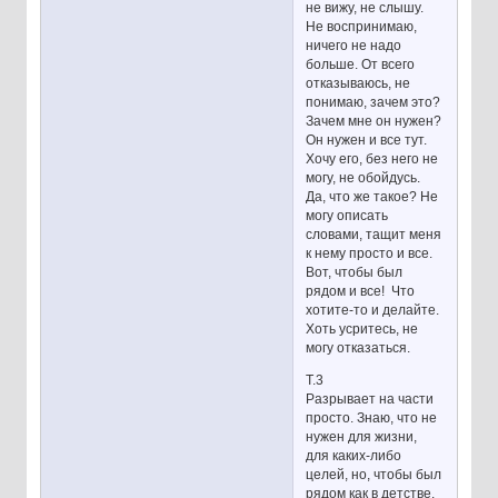
не вижу, не слышу.
Не воспринимаю,
ничего не надо
больше. От всего
отказываюсь, не
понимаю, зачем это?
Зачем мне он нужен?
Он нужен и все тут.
Хочу его, без него не
могу, не обойдусь.
Да, что же такое? Не
могу описать
словами, тащит меня
к нему просто и все.
Вот, чтобы был
рядом и все! Что
хотите-то и делайте.
Хоть усритесь, не
могу отказаться.
Т.3
Разрывает на части
просто. Знаю, что не
нужен для жизни,
для каких-либо
целей, но, чтобы был
рядом как в детстве.