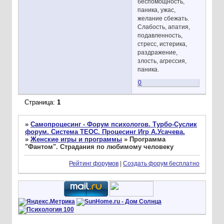
беспомощность,
паника, ужас,
желание сбежать.
Слабость, апатия,
подавленность,
стресс, истерика,
раздражение,
злость, агрессия,
паника.
0
Страница:
1
»
Самопроцесинг - Форум психологов. Турбо-Суслик
форум. Система ТЕОС. Процесинг Игр А.Усачева.
»
Женские игры и программы
»
Программа
"Фантом". Страдания по любимому человеку
Рейтинг форумов
|
Создать форум бесплатно