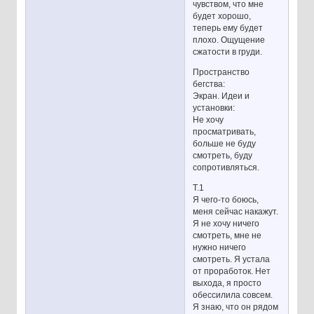
чувством, что мне
будет хорошо,
теперь ему будет
плохо. Ощущение
сжатости в груди.
Пространство
бегства:
Экран. Идеи и
установки:
Не хочу
просматривать,
больше не буду
смотреть, буду
сопротивляться.
Т.1
Я чего-то боюсь,
меня сейчас накажут.
Я не хочу ничего
смотреть, мне не
нужно ничего
смотреть. Я устала
от проработок. Нет
выхода, я просто
обессилила совсем.
Я знаю, что он рядом