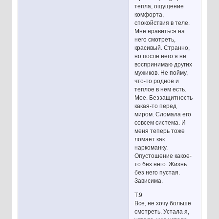
тепла, ощущение
комфорта,
спокойствия в теле.
Мне нравиться на
него смотреть,
красивый. Странно,
но после него я не
воспринимаю других
мужиков. Не пойму,
что-то родное и
теплое в нем есть.
Мое. Беззащитность
какая-то перед
миром. Сломала его
совсем система. И
меня теперь тоже
ломает как
наркоманку.
Опустошение какое-
то без него. Жизнь
без него пустая.
Зависима.
Т.9
Все, не хочу больше
смотреть. Устала я,