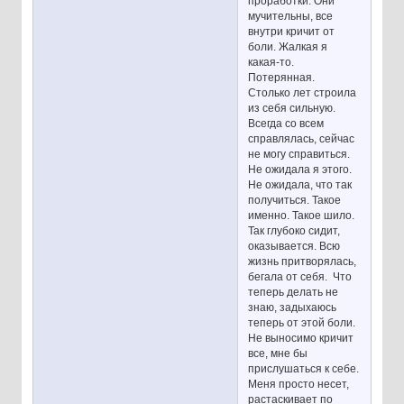
проработки. Они
мучительны, все
внутри кричит от
боли. Жалкая я
какая-то.
Потерянная.
Столько лет строила
из себя сильную.
Всегда со всем
справлялась, сейчас
не могу справиться.
Не ожидала я этого.
Не ожидала, что так
получиться. Такое
именно. Такое шило.
Так глубоко сидит,
оказывается. Всю
жизнь притворялась,
бегала от себя. Что
теперь делать не
знаю, задыхаюсь
теперь от этой боли.
Не выносимо кричит
все, мне бы
прислушаться к себе.
Меня просто несет,
растаскивает по