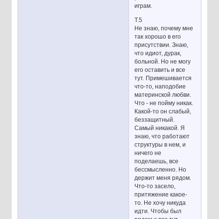
играм.
Т.5
Не знаю, почему мне
так хорошо в его
присутствии. Знаю,
что идиот, дурак,
больной. Но не могу
его оставить и все
тут. Примешивается
что-то, наподобие
материнской любви.
Что - не пойму никак.
Какой-то он слабый,
беззащитный.
Самый никакой. Я
знаю, что работают
структуры в нем, и
ничего не
поделаешь, все
бессмысленно. Но
держит меня рядом.
Что-то засело,
притяжение какое-
то. Не хочу никуда
идти. Чтобы был