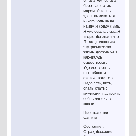
устала, уже устала
бороться с этим
миром. Устала я
здесь выживать. Я
никого больше не
найду. Я сойду с ума.
Я уже сошла с ума. Я
творю бог знает что.
Я так цепляюсь за
эту физическую
жизнь. Должна же я
как-нибудь
существовать.
Удовлетворять
потребности
физического тела.
Надо есть, пить,
спать, спать с
мужиками, настроить
себе иллюзии в
жизни.
Пространство:
Фантом.
Состояния:
Страх, бессилие,