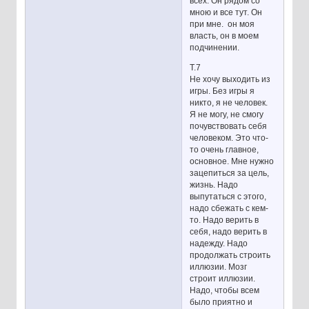
всех. Он рядом со
мною и все тут. Он
при мне. он моя
власть, он в моем
подчинении.
Т.7
Не хочу выходить из
игры. Без игры я
никто, я не человек.
Я не могу, не смогу
почувствовать себя
человеком. Это что-
то очень главное,
основное. Мне нужно
зацепиться за цель,
жизнь. Надо
выпутаться с этого,
надо сбежать с кем-
то. Надо верить в
себя, надо верить в
надежду. Надо
продолжать строить
иллюзии. Мозг
строит иллюзии.
Надо, чтобы всем
было приятно и