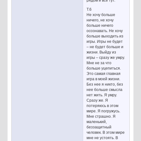
рядом и все тут.
Т.6
Не хочу больше
ничего, не хочу
больше ничего
осознавать. Не хочу
больше выходить из
игры. Игры не будет
– не будет больше и
жизни. Выйду из
игры – сразу же умру.
Мне не за что
больше уцепиться.
Это самая главная
игра в моей жизни.
Без нее я никто, без
нее больше смысла
нет жить. Я умру.
Сразу же. Я
потеряюсь в этом
мире. Я погружусь.
Мне страшно. Я
маленький,
беззащитный
человек. В этом мире
мне не устоять. В