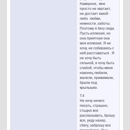
Наверное, мне
просто не хватает,
не достает какой-
либо любви,
нежности, заботы.
Поэтому я бегу сюда.
Пусть иллюзия, но
она приятная она
моя иллюзия. Я не
хочу, не собираюсь с
ней расставаться . Я
не хочу быть
сильной, я хочу быть
слабой, чтобы меня
наконец любили,
жалели, прижимали,
брали под
крылышко.
Т.4
Не хочу ничего
писать, страшно,
стыдно все
рассказывать, брошу
все, уеду нахер,
сбегу, заброшу все