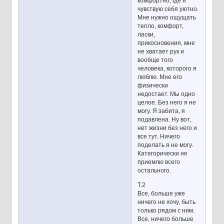
комфортно, где я
чувствую себя уютно.
Мне нужно ощущать
тепло, комфорт,
ласки,
прикосновения, мне
не хватает рук и
вообще того
человека, которого я
люблю. Мне его
физически
недостает. Мы одно
целое. Без него я не
могу. Я забита, я
подавлена. Ну вот,
нет жизни без него и
все тут. Ничего
поделать я не могу.
Категорически не
приемлю всего
остального.
Т.2
Все, больше уже
ничего не хочу, быть
только рядом с ним.
Все, ничего больше