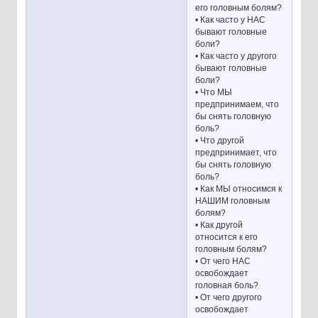
его головным болям?
• Как часто у НАС
бывают головные
боли?
• Как часто у другого
бывают головные
боли?
• Что МЫ
предпринимаем, что
бы снять головную
боль?
• Что другой
предпринимает, что
бы снять головную
боль?
• Как МЫ относимся к
НАШИМ головным
болям?
• Как другой
относится к его
головным болям?
• От чего НАС
освобождает
головная боль?
• От чего другого
освобождает