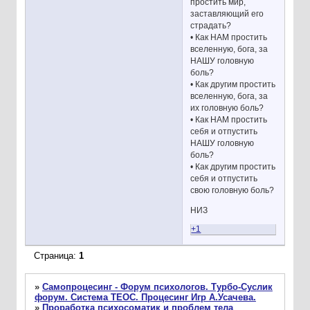
простить мир,
заставляющий его
страдать?
• Как НАМ простить
вселенную, бога, за
НАШУ головную
боль?
• Как другим простить
вселенную, бога, за
их головную боль?
• Как НАМ простить
себя и отпустить
НАШУ головную
боль?
• Как другим простить
себя и отпустить
свою головную боль?
НИЗ
+1
Страница:
1
»
Самопроцесинг - Форум психологов. Турбо-Суслик
форум. Система ТЕОС. Процесинг Игр А.Усачева.
»
Проработка психосоматик и проблем тела