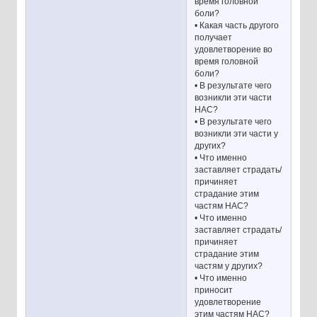
время головной
боли?
• Какая часть другого
получает
удовлетворение во
время головной
боли?
• В результате чего
возникли эти части
НАС?
• В результате чего
возникли эти части у
других?
• Что именно
заставляет страдать/
причиняет
страдание этим
частям НАС?
• Что именно
заставляет страдать/
причиняет
страдание этим
частям у других?
• Что именно
приносит
удовлетворение
этим частям НАС?