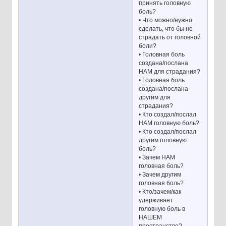
принять головную
боль?
• Что можно/нужно
сделать, что бы не
страдать от головной
боли?
• Головная боль
создана/послана
НАМ для страдания?
• Головная боль
создана/послана
другим для
страдания?
• Кто создал/послал
НАМ головную боль?
• Кто создал/послал
другим головную
боль?
• Зачем НАМ
головная боль?
• Зачем другим
головная боль?
• Кто/зачем/как
удерживает
головную боль в
НАШЕМ