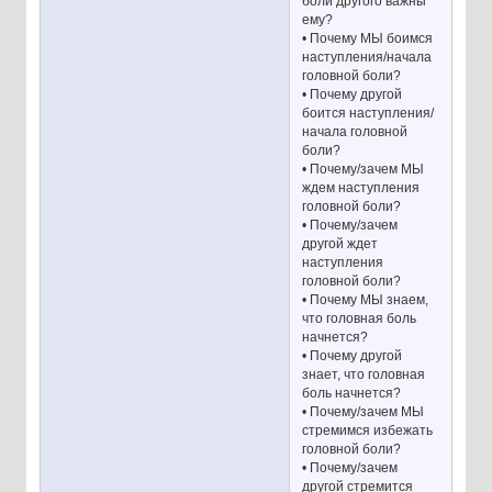
боли другого важны
ему?
• Почему МЫ боимся
наступления/начала
головной боли?
• Почему другой
боится наступления/
начала головной
боли?
• Почему/зачем МЫ
ждем наступления
головной боли?
• Почему/зачем
другой ждет
наступления
головной боли?
• Почему МЫ знаем,
что головная боль
начнется?
• Почему другой
знает, что головная
боль начнется?
• Почему/зачем МЫ
стремимся избежать
головной боли?
• Почему/зачем
другой стремится