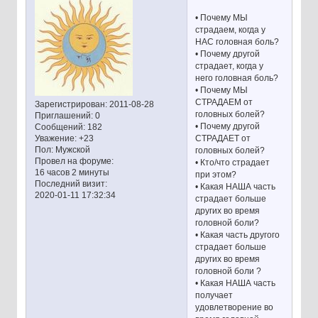
• Почему МЫ
страдаем, когда у
НАС головная боль?
• Почему другой
страдает, когда у
него головная боль?
• Почему МЫ
СТРАДАЕМ от
Зарегистрирован
: 2011-08-28
головных болей?
Приглашений:
0
• Почему другой
Сообщений:
182
СТРАДАЕТ от
Уважение:
+23
Пол:
Мужской
головных болей?
Провел на форуме:
• Кто/что страдает
16 часов 2 минуты
при этом?
Последний визит:
• Какая НАША часть
2020-01-11 17:32:34
страдает больше
других во время
головной боли?
• Какая часть другого
страдает больше
других во время
головной боли ?
• Какая НАША часть
получает
удовлетворение во