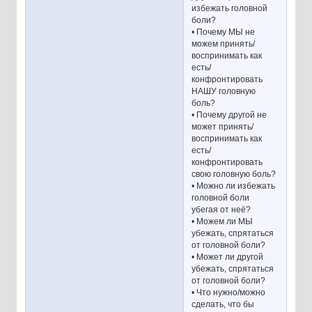
избежать головной
боли?
• Почему МЫ не
можем принять/
воспринимать как
есть/
конфронтировать
НАШУ головную
боль?
• Почему другой не
может принять/
воспринимать как
есть/
конфронтировать
свою головную боль?
• Можно ли избежать
головной боли
убегая от неё?
• Можем ли МЫ
убежать, спрятаться
от головной боли?
• Может ли другой
убежать, спрятаться
от головной боли?
• Что нужно/можно
сделать, что бы