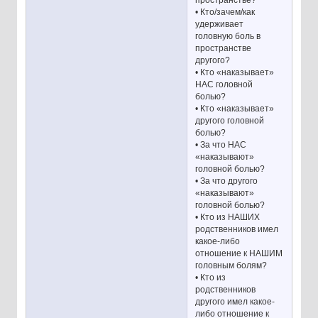
пространстве?
• Кто/зачем/как
удерживает
головную боль в
пространстве
другого?
• Кто «наказывает»
НАС головной
болью?
• Кто «наказывает»
другого головной
болью?
• За что НАС
«наказывают»
головной болью?
• За что другого
«наказывают»
головной болью?
• Кто из НАШИХ
родственников имел
какое-либо
отношение к НАШИМ
головным болям?
• Кто из
родственников
другого имел какое-
либо отношение к