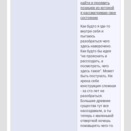
найти и проявить
позицию из которой
я рассматриваю свое
состояние
Как будто я где-то
внутри себя и
пытаюсь
разобраться чего
здесь наворочено.
Как будто бы идея
“не прояснить и
рассоздать, а
посмотреть, чего
здесь такое”. Может
быть постучать. Ни
хрена себе
конструкция сложная
- за сто лет не
разобраться.
Большие древние
существа тут все
насоздавали, а ты
теперь с маленькой
отверткой хочешь
поковырять чего-то.