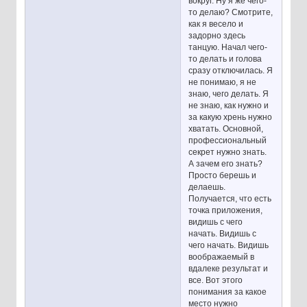
вокруг. Ну я же чего-
то делаю? Смотрите,
как я весело и
задорно здесь
танцую. Начал чего-
то делать и голова
сразу отключилась. Я
не понимаю, я не
знаю, чего делать. Я
не знаю, как нужно и
за какую хрень нужно
хватать. Основной,
профессиональный
секрет нужно знать.
А зачем его знать?
Просто берешь и
делаешь.
Получается, что есть
точка приложения,
видишь с чего
начать. Видишь с
чего начать. Видишь
воображаемый в
вдалеке результат и
все. Вот этого
понимания за какое
место нужно