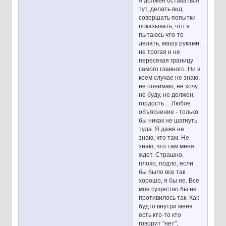
я должен оставаться
тут, делать вид,
совершать попытки
показывать, что я
пытаюсь что-то
делать, машу руками,
не трогая и не
пересекая границу
самого главного. Ни в
коем случае не знаю,
не понимаю, не хочу,
не буду, не должен,
гордость… Любое
объяснение - только
бы никак не шагнуть
туда. Я даже не
знаю, что там. Не
знаю, что там меня
ждет. Страшно,
плохо, подло, если
бы было все так
хорошо, я бы не. Все
мое существо бы не
противилось так. Как
будто внутри меня
есть кто-то кто
говорит "нет",