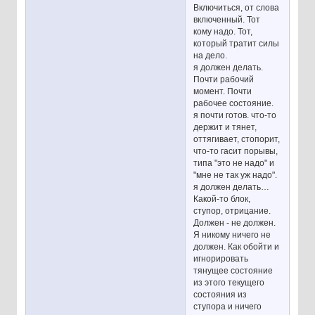
Включиться, от слова
включенный. Тот
кому надо. Тот,
который тратит силы
на дело.
я должен делать.
Почти рабочий
момент. Почти
рабочее состояние.
я почти готов. что-то
держит и тянет,
оттягивает, стопорит,
что-то гасит порывы,
типа "это не надо" и
"мне не так уж надо".
я должен делать…
Какой-то блок,
ступор, отрицание.
Должен - не должен.
Я никому ничего не
должен. Как обойти и
игнорировать
тянущее состояние
из этого текущего
состояния из
ступора и ничего