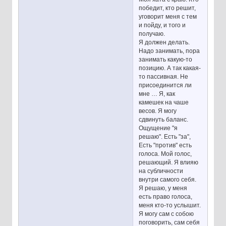
победит, кто решит,
уговорит меня с тем
и пойду, и того и
получаю.
Я должен делать.
Надо занимать, пора
занимать какую-то
позицию. А так какая-
то пассивная. Не
присоединится ли
мне … Я, как
камешек на чаше
весов. Я могу
сдвинуть баланс.
Ощущение "я
решаю". Есть "за",
Есть "против" есть
голоса. Мой голос,
решающий. Я влияю
на субличности
внутри самого себя.
Я решаю, у меня
есть право голоса,
меня кто-то услышит.
Я могу сам с собою
поговорить, сам себя