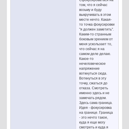
Сфокусироваться на
том, что я сейчас
возьму и буду
выкручивать в этом
месте нечто. Какая-
то точка фокусировки
"я должен заметить".
Каким-то странным
боковым зрением от
меня ускользает то,
что сейчас я на
самом деле делаю.
Какое-то
нечеловеческое
напряжение
воткнуться сюда.
Воткнуться в эту
точку, сжаться до
отказа. Смотреть
именно здесь и не
замечать рядом.
Здесь сама граница.
Идея - фокусировка
на границе. Граница
- это нечто такое,
куда я еще могу
смотреть и куда я