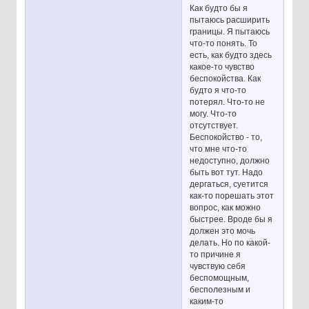
Как будто бы я
пытаюсь расширить
границы. Я пытаюсь
что-то понять. То
есть, как будто здесь
какое-то чувство
беспокойства. Как
будто я что-то
потерял. Что-то не
могу. Что-то
отсутствует.
Беспокойство - то,
что мне что-то
недоступно, должно
быть вот тут. Надо
дергаться, суетится
как-то порешать этот
вопрос, как можно
быстрее. Вроде бы я
должен это мочь
делать. Но по какой-
то причине я
чувствую себя
беспомощным,
бесполезным и
каким-то