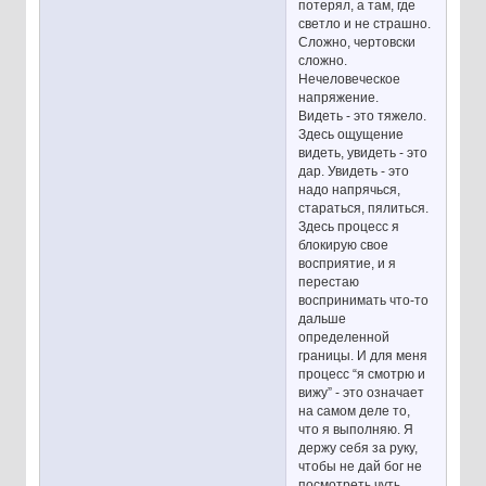
потерял, а там, где
светло и не страшно.
Сложно, чертовски
сложно.
Нечеловеческое
напряжение.
Видеть - это тяжело.
Здесь ощущение
видеть, увидеть - это
дар. Увидеть - это
надо напрячься,
стараться, пялиться.
Здесь процесс я
блокирую свое
восприятие, и я
перестаю
воспринимать что-то
дальше
определенной
границы. И для меня
процесс “я смотрю и
вижу” - это означает
на самом деле то,
что я выполняю. Я
держу себя за руку,
чтобы не дай бог не
посмотреть чуть