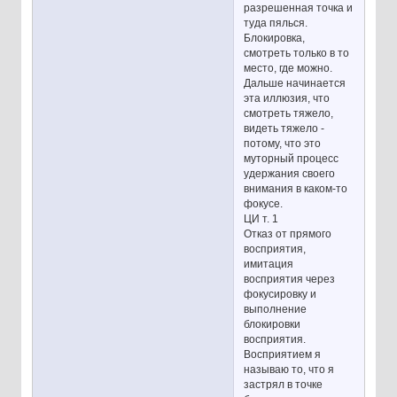
разрешенная точка и
туда пялься.
Блокировка,
смотреть только в то
место, где можно.
Дальше начинается
эта иллюзия, что
смотреть тяжело,
видеть тяжело -
потому, что это
муторный процесс
удержания своего
внимания в каком-то
фокусе.
ЦИ т. 1
Отказ от прямого
восприятия,
имитация
восприятия через
фокусировку и
выполнение
блокировки
восприятия.
Восприятием я
называю то, что я
застрял в точке