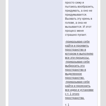
просто сижу и
пытаюсь вообразить,
придумать, а оно не
придумывается.
Вызвать эту хрень в
голове, а она не
вызывается. И этот
процесс меня
страшно пугает.
-приказываю себе
найти и проявить
пространство в
котором я выполняю
все эти процессы.
-приказываю себе
выбросить это
пространство в
выделенное
пространство.
-приказываю себе
найти и прояснить
все идеи и установки
с т. 1 этого
пространства.
т. 1