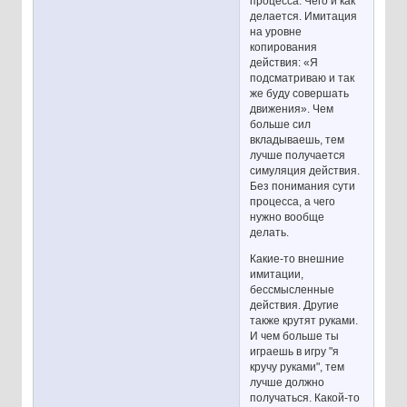
процесса. Чего и как
делается. Имитация
на уровне
копирования
действия: «Я
подсматриваю и так
же буду совершать
движения». Чем
больше сил
вкладываешь, тем
лучше получается
симуляция действия.
Без понимания сути
процесса, а чего
нужно вообще
делать.
Какие-то внешние
имитации,
бессмысленные
действия. Другие
также крутят руками.
И чем больше ты
играешь в игру "я
кручу руками", тем
лучше должно
получаться. Какой-то