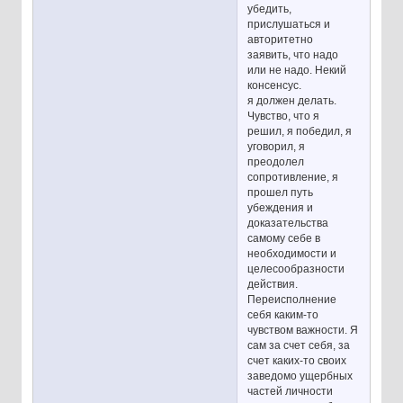
убедить,
прислушаться и
авторитетно
заявить, что надо
или не надо. Некий
консенсус.
я должен делать.
Чувство, что я
решил, я победил, я
уговорил, я
преодолел
сопротивление, я
прошел путь
убеждения и
доказательства
самому себе в
необходимости и
целесообразности
действия.
Переисполнение
себя каким-то
чувством важности. Я
сам за счет себя, за
счет каких-то своих
заведомо ущербных
частей личности