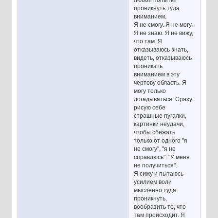
любой попытки
проникнуть туда
вниманием.
Я не смогу. Я не могу.
Я не знаю. Я не вижу,
что там. Я
отказываюсь знать,
видеть, отказываюсь
проникать
вниманием в эту
чертову область. Я
могу только
догадываться. Сразу
рисую себе
страшные пугалки,
картинки неудачи,
чтобы сбежать
только от одного "я
не смогу", "я не
справлюсь". "У меня
не получиться".
Я сижу и пытаюсь
усилием воли
мысленно туда
проникнуть,
вообразить то, что
там происходит. Я