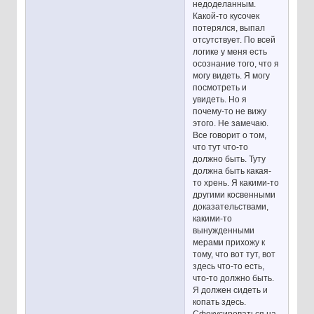
недоделанным.
Какой-то кусочек
потерялся, выпал
отсутствует. По всей
логике у меня есть
осознание того, что я
могу видеть. Я могу
посмотреть и
увидеть. Но я
почему-то не вижу
этого. Не замечаю.
Все говорит о том,
что тут что-то
должно быть. Туту
должна быть какая-
то хрень. Я какими-то
другими косвенными
доказательствами,
какими-то
вынужденными
мерами прихожу к
тому, что вот тут, вот
здесь что-то есть,
что-то должно быть.
Я должен сидеть и
копать здесь.