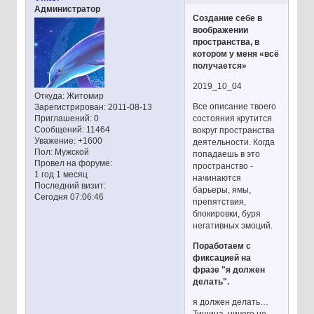
Администратор
Создание себе в
воображении
пространства, в
котором у меня «всё
получается»
2019_10_04
Откуда:
Житомир
Все описание твоего
Зарегистрирован
: 2011-08-13
состояния крутится
Приглашений:
0
Сообщений:
11464
вокруг пространства
Уважение:
+1600
деятельности. Когда
Пол:
Мужской
попадаешь в это
Провел на форуме:
пространство -
1 год 1 месяц
начинаются
Последний визит:
барьеры, ямы,
Сегодня 07:06:46
препятствия,
блокировки, буря
негативных эмоций.
Поработаем с
фиксацией на
фразе "я должен
делать".
я должен делать…
Тишина, ничего не