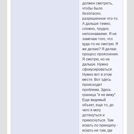
должен смотреть,
чтобы было
безопасно,
разрешенное что-то.
А дальше темно,
сложно, трудно,
непознаваемо. Я не
замечаю того, что
куда-то не смотрю. Я
же делаю? Я делаю
процесс прояснения.
Я смотрю, но не
дальше. Нужно
сфокусироваться.
Нужно вот в этом
месте. Вот здесь
происходит
проблема. Здесь
граница "я не вижу".
Еще видимый
объект, еще то, до
чего я могу
дотянуться и
прикоснуться. Там
искать по принципу -
искать не там, где