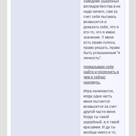
заведомо ущербных
взглядов бегства в не
надо ничего, сам за
счет себя пытаюсь
возвысится и
доказать себе, что я
кто-то, что я имею
значение. У меня
есть право голоса,
право решать, право
быть услышанным "я
личность".
приказываю себе
найти и прояснить в
чем я сейчас
нахожусь.
Игра начинается,
когда одна часть
меня пытается
возвысится за счет
другой части меня.
Когда ты такой
ущербный, а я такой
красавчик. И да ты
вообще никто и то,