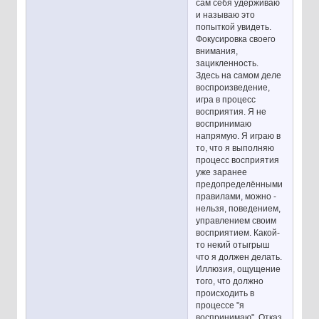
сам себя удерживаю
и называю это
попыткой увидеть.
Фокусировка своего
внимания,
зацикленность.
Здесь на самом деле
воспроизведение,
игра в процесс
восприятия. Я не
воспринимаю
напрямую. Я играю в
то, что я выполняю
процесс восприятия
уже заранее
предопределёнными
правилами, можно -
нельзя, поведением,
управлением своим
восприятием. Какой-
то некий отыгрыш
что я должен делать.
Иллюзия, ощущение
того, что должно
происходить в
процессе "я
воспринимаю". Отказ