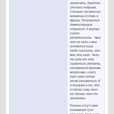
прояснять, берется
столько надрыва.
Столько экспрессии
вкачаешь в слова, в
фразы. Получается
демонстрация
старания. А внутри
сидит
убежденность - "мне
это не надо и мне
остается лишь
тебе показать, что
мне это надо. Чего-
то куда-то хочу
сорваться, убежать,
заниматься другими
вопросами, а вот
тут надо сейчас
этим заниматься. И
я поиграю в то, что
я сейчас сижу чего-
то делаю, чего-то
проясняю».
Полное отсутствие
понимания сути