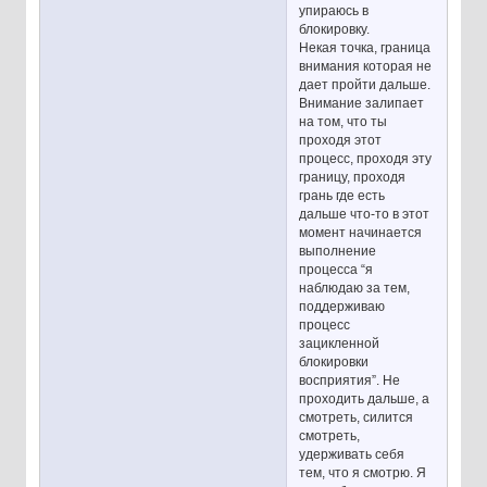
упираюсь в
блокировку.
Некая точка, граница
внимания которая не
дает пройти дальше.
Внимание залипает
на том, что ты
проходя этот
процесс, проходя эту
границу, проходя
грань где есть
дальше что-то в этот
момент начинается
выполнение
процесса “я
наблюдаю за тем,
поддерживаю
процесс
зацикленной
блокировки
восприятия”. Не
проходить дальше, а
смотреть, силится
смотреть,
удерживать себя
тем, что я смотрю. Я