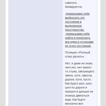
схватить
блокируется.
-приказываю себе
выбросить это
состояние в
выделенное
пространство.
-приказываю себе
найти и прояснить
все идеи и установки
из этого состояния
.
Позиция «Полный
отказ делать»
Нет, я даже не знаю,
чего нет, нет какого-
то стыка, связующего
звена, сути, смысла,
дороги, пути, пусто.
Как будто шел, шел,
шел по дороге и
пришел и дальше не
знаешь двигаться
куда. Как будто
внезапно все