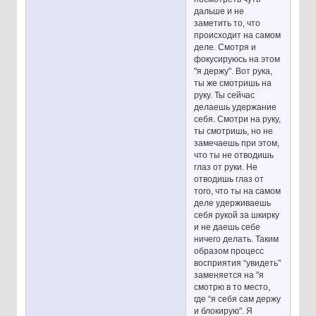
дальше и не
заметить то, что
происходит на самом
деле. Смотря и
фокусируюсь на этом
"я держу". Вот рука,
ты же смотришь на
руку. Ты сейчас
делаешь удержание
себя. Смотри на руку,
ты смотришь, но не
замечаешь при этом,
что ты не отводишь
глаз от руки. Не
отводишь глаз от
того, что ты на самом
деле удерживаешь
себя рукой за шкирку
и не даешь себе
ничего делать. Таким
образом процесс
восприятия “увидеть"
заменяется на "я
смотрю в то место,
где “я себя сам держу
и блокирую". Я