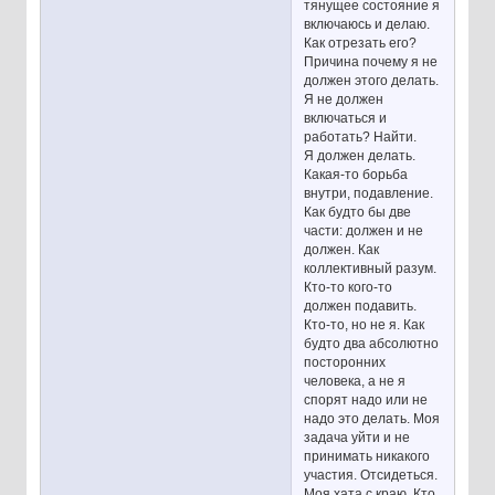
тянущее состояние я
включаюсь и делаю.
Как отрезать его?
Причина почему я не
должен этого делать.
Я не должен
включаться и
работать? Найти.
Я должен делать.
Какая-то борьба
внутри, подавление.
Как будто бы две
части: должен и не
должен. Как
коллективный разум.
Кто-то кого-то
должен подавить.
Кто-то, но не я. Как
будто два абсолютно
посторонних
человека, а не я
спорят надо или не
надо это делать. Моя
задача уйти и не
принимать никакого
участия. Отсидеться.
Моя хата с краю. Кто