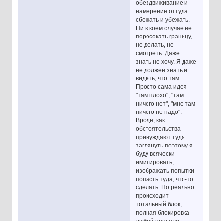
обездвиживание и
намерение оттуда
сбежать и убежать.
Ни в коем случае не
пересекать границу,
не делать, не
смотреть. Даже
знать не хочу. Я даже
не должен знать и
видеть, что там.
Просто сама идея
"там плохо", "там
ничего нет", "мне там
ничего не надо".
Вроде, как
обстоятельства
принуждают туда
заглянуть поэтому я
буду всячески
имитировать,
изображать попытки
попасть туда, что-то
сделать. Но реально
происходит
тотальный блок,
полная блокировка