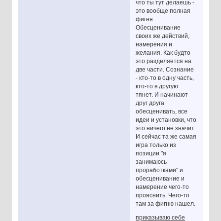
что ты тут делаешь -
это вообще полная
фигня.
Обесценивание
своих же действий,
намерения и
желания. Как будто
это разделяется на
две части. Сознание
- кто-то в одну часть,
кто-то в другую
тянет. И начинают
друг друга
обесценивать, все
идеи и установки, что
это ничего не значит.
И сейчас та же самая
игра только из
позиции "я
занимаюсь
проработками" и
обесценивание и
намерение чего-то
прояснить. Чего-то
там за фигню нашел.
приказываю себе