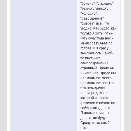
"больно", "страшно",
"темно", "плохо",
"холодно",
“разрушение",
"смерть", все, что
угодно. Как будто, как
только я хоть чуть–
чуть суну туда нос -
меня сразу бьет по
голове, и я сразу
выключаюсь. Какой-
то инстинкт
самосохранения
странный. Вроде бы
ничего нет. Вроде бы
нормальное место,
нормальное все. Но
эта невидимая
граница, дальше
которой я просто
физически ничего не
собираюсь делать.
Я дальше ничего
делать не буду.
Сразу тотальный
отказ,