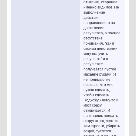
отыгрыш, старание
именно видимое. Не
выполнение
действия
направленного на
достижение
результата, а полное
отсутствие
понимания, “как я
своими действиями
могу получить
результат” и в
результате
получается пустое
махание руками. Я
не понимаю, не
осознаю, что мне
нужно сделать,
чтобы сделать.
Подхожу к чему-то и
мозг сразу
отключается. И
начинаешь плясать
вокруг этого, чего-то
там скрести, убирать
вокруг, суетится