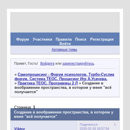
Форум
Участники
Правила
Поиск
Регистрация
Войти
Активные темы
Привет, Гость!
Войдите
или
зарегистрируйтесь
.
»
Самопроцесинг - Форум психологов. Турбо-Суслик
форум. Система ТЕОС. Процесинг Игр А.Усачева.
»
Практика ТЕОС. Программы 2 Л
»
Создание в
воображении пространства, в котором у меня "всё
получается"
Страница:
1
Создание в воображении пространства, в котором у
меня "всё получается"
1
Поделиться
2025-02-26 18:57:54
Viktor