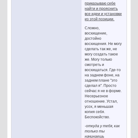
приказываю себе
найти и прояснить
все идеи и установки
из этой позиции.
Сложно,
восхищение,
достойно
восхищения. Не могу
сделать так же, не
могу создать такое
же. Могу только
смотреть и
восхищаться. Где-то
на заднем фоне, на
заднем плане "это
сделал я". Просто
сейчас я не в форме.
Несерьезное
отношение. Устал,
усох, я меньшая
копия себя.
Беспокойство.
-откуда у тебя, как
только ты
начинаешь