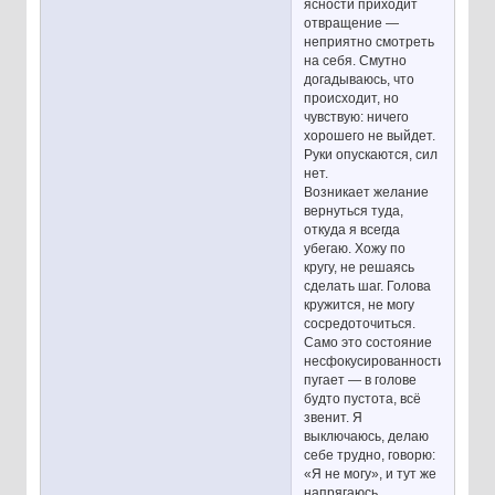
ясности приходит
отвращение —
неприятно смотреть
на себя. Смутно
догадываюсь, что
происходит, но
чувствую: ничего
хорошего не выйдет.
Руки опускаются, сил
нет.
Возникает желание
вернуться туда,
откуда я всегда
убегаю. Хожу по
кругу, не решаясь
сделать шаг. Голова
кружится, не могу
сосредоточиться.
Само это состояние
несфокусированности
пугает — в голове
будто пустота, всё
звенит. Я
выключаюсь, делаю
себе трудно, говорю:
«Я не могу», и тут же
напрягаюсь,