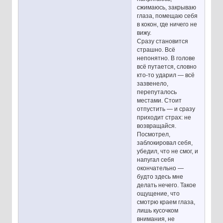
сжимаюсь, закрываю
глаза, помещаю себя
в кокон, где ничего не
вижу.
Сразу становится
страшно. Всё
непонятно. В голове
всё путается, словно
кто-то ударил — всё
зазвенело,
перепуталось
местами. Стоит
отпустить — и сразу
приходит страх: не
возвращайся.
Посмотрел,
заблокировал себя,
убедил, что не смог, и
напугал себя
окончательно —
будто здесь мне
делать нечего. Такое
ощущение, что
смотрю краем глаза,
лишь кусочком
внимания, не