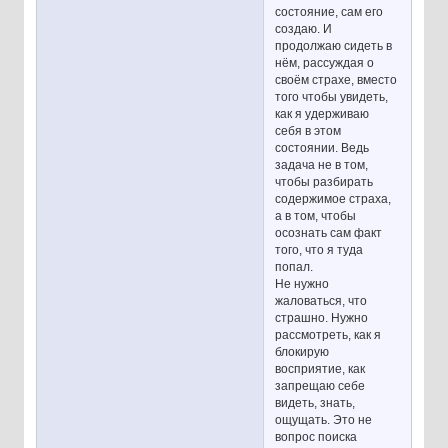
состояние, сам его
создаю. И
продолжаю сидеть в
нём, рассуждая о
своём страхе, вместо
того чтобы увидеть,
как я удерживаю
себя в этом
состоянии. Ведь
задача не в том,
чтобы разбирать
содержимое страха,
а в том, чтобы
осознать сам факт
того, что я туда
попал.
Не нужно
жаловаться, что
страшно. Нужно
рассмотреть, как я
блокирую
восприятие, как
запрещаю себе
видеть, знать,
ощущать. Это не
вопрос поиска