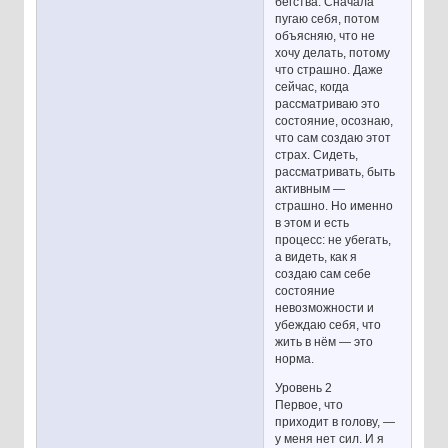
бегства. Сначала
пугаю себя, потом
объясняю, что не
хочу делать, потому
что страшно. Даже
сейчас, когда
рассматриваю это
состояние, осознаю,
что сам создаю этот
страх. Сидеть,
рассматривать, быть
активным —
страшно. Но именно
в этом и есть
процесс: не убегать,
а видеть, как я
создаю сам себе
состояние
невозможности и
убеждаю себя, что
жить в нём — это
норма.
Уровень 2
Первое, что
приходит в голову, —
у меня нет сил. И я