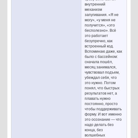
внутренний
механизм
запугивания. «Я не
могу», «у меня не
получится», «это
бесполезно». Всё
это работает
безупречно, как
встроенный код.
Вспоминаю даже, как
было с бассейном:
сначала пошёл,
месяц занимался,
чувствовал подъем,
убеждал себя, что
это нужно. Потом
понял, что быстрых
результатов нет, а
плавать нужно
постоянно, просто
чтобы поддерживать
форму. И вот именно
это осознание — что
надо делать без
конца, без
волшебных