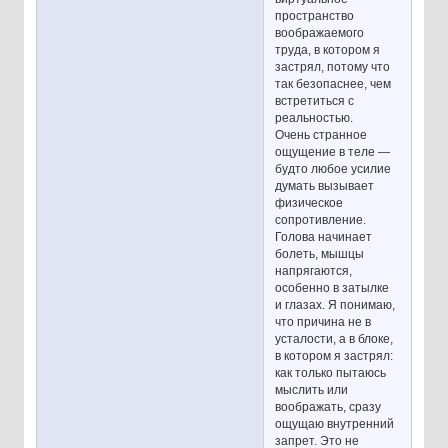
пространство
воображаемого
труда, в котором я
застрял, потому что
так безопаснее, чем
встретиться с
реальностью.
Очень странное
ощущение в теле —
будто любое усилие
думать вызывает
физическое
сопротивление.
Голова начинает
болеть, мышцы
напрягаются,
особенно в затылке
и глазах. Я понимаю,
что причина не в
усталости, а в блоке,
в котором я застрял:
как только пытаюсь
мыслить или
воображать, сразу
ощущаю внутренний
запрет. Это не