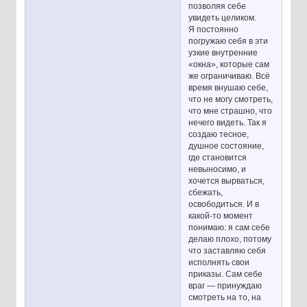
позволяя себе
увидеть целиком.
Я постоянно
погружаю себя в эти
узкие внутренние
«окна», которые сам
же ограничиваю. Всё
время внушаю себе,
что не могу смотреть,
что мне страшно, что
нечего видеть. Так я
создаю тесное,
душное состояние,
где становится
невыносимо, и
хочется вырваться,
сбежать,
освободиться. И в
какой-то момент
понимаю: я сам себе
делаю плохо, потому
что заставляю себя
исполнять свои
приказы. Сам себе
враг — принуждаю
смотреть на то, на