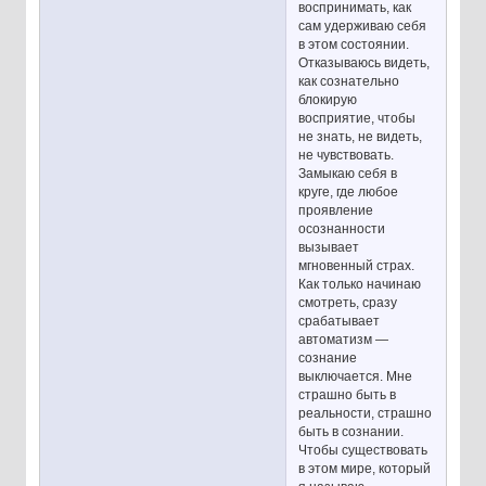
воспринимать, как
сам удерживаю себя
в этом состоянии.
Отказываюсь видеть,
как сознательно
блокирую
восприятие, чтобы
не знать, не видеть,
не чувствовать.
Замыкаю себя в
круге, где любое
проявление
осознанности
вызывает
мгновенный страх.
Как только начинаю
смотреть, сразу
срабатывает
автоматизм —
сознание
выключается. Мне
страшно быть в
реальности, страшно
быть в сознании.
Чтобы существовать
в этом мире, который