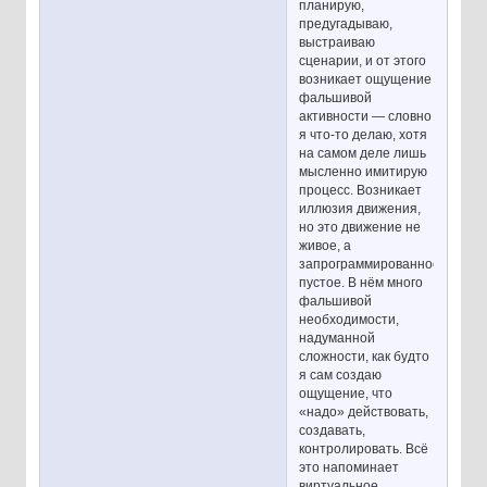
планирую,
предугадываю,
выстраиваю
сценарии, и от этого
возникает ощущение
фальшивой
активности — словно
я что-то делаю, хотя
на самом деле лишь
мысленно имитирую
процесс. Возникает
иллюзия движения,
но это движение не
живое, а
запрограммированное,
пустое. В нём много
фальшивой
необходимости,
надуманной
сложности, как будто
я сам создаю
ощущение, что
«надо» действовать,
создавать,
контролировать. Всё
это напоминает
виртуальное