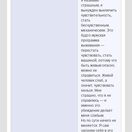
я называю
страшным, я
вынужден выключить
чувствительность,
стать
бесчувственным,
механическим. Это
будто мужская
программа
выживания —
перестать
чувствовать, стать
машиной, потому что
быть живым опасно,
можно не
справиться. Живой
человек слаб, а
значит, чувствовать
нельзя. Мне
страшно, что я не
справлюсь — и
именно это
убеждение делает
меня слабым.
Но по сути ничего не
меняется. Я сам
загоняю себя в это