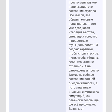
просто ментальное
напряжение, это
состояние ступора.
Все мысли, все
образы, которые
появляются, — это
уже двадцатая
итерация бегства,
симуляция того, что
я продолжаю
функционировать. Я
создаю картинки,
чтобы спрятаться за
ними, чтобы убедить
себя, что «мне не
страшно». А на
самом деле я просто
блокирую себя до
состояния полной
обездвиженности, а
потом начинаю
играться внутри этих
симуляций, как
ребёнок в песочнице,
где всё придумано.
Возникает