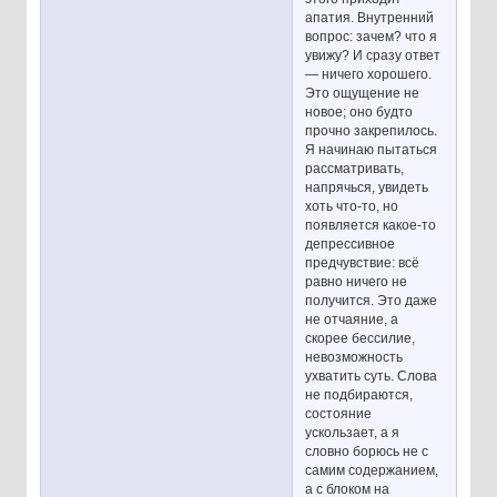
апатия. Внутренний
вопрос: зачем? что я
увижу? И сразу ответ
— ничего хорошего.
Это ощущение не
новое; оно будто
прочно закрепилось.
Я начинаю пытаться
рассматривать,
напрячься, увидеть
хоть что-то, но
появляется какое-то
депрессивное
предчувствие: всё
равно ничего не
получится. Это даже
не отчаяние, а
скорее бессилие,
невозможность
ухватить суть. Слова
не подбираются,
состояние
ускользает, а я
словно борюсь не с
самим содержанием,
а с блоком на