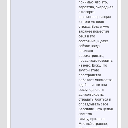
понимаю, что это,
вероятно, очередная
отговорка,
привычная реакция
из того же поля
страха. Ведь я уже
заранее поместил
себя в это
состояние, и даже
сейчас, когда
начинаю
рассматривать,
продолжаю говорить
из него. Вижу, что
внутри этого
пространства
работает множество
идей — и все они
вокруг одного: я
должен сидеть,
страдать, бояться и
оправдывать своё
бессилие. Это целая
система
самоудержания.
Мне всё страшно,