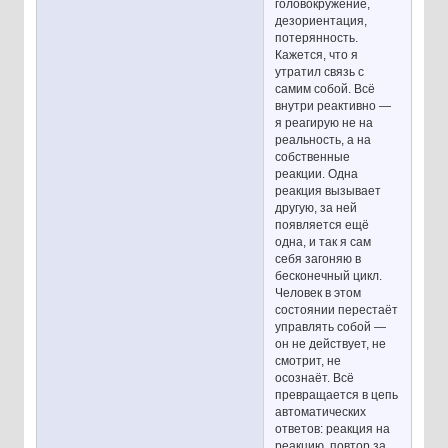
головокружение,
дезориентация,
потерянность.
Кажется, что я
утратил связь с
самим собой. Всё
внутри реактивно —
я реагирую не на
реальность, а на
собственные
реакции. Одна
реакция вызывает
другую, за ней
появляется ещё
одна, и так я сам
себя загоняю в
бесконечный цикл.
Человек в этом
состоянии перестаёт
управлять собой —
он не действует, не
смотрит, не
осознаёт. Всё
превращается в цепь
автоматических
ответов: реакция на
реакцию, повтор за