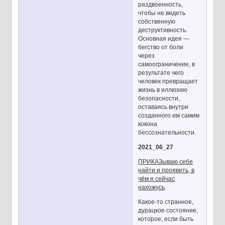
раздвоенность,
чтобы не видеть
собственную
деструктивность.
Основная идея —
бегство от боли
через
самоограничение, в
результате чего
человек превращает
жизнь в иллюзию
безопасности,
оставаясь внутри
созданного им самим
кокона
бессознательности.
2021_06_27
ПРИКАЗываю себе
найти и проявить, в
чём я сейчас
нахожусь
.
Какое-то странное,
дурацкое состояние,
которое, если быть