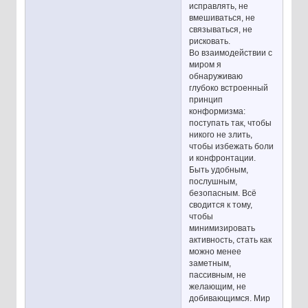
исправлять, не
вмешиваться, не
связываться, не
рисковать.
Во взаимодействии с
миром я
обнаруживаю
глубоко встроенный
принцип
конформизма:
поступать так, чтобы
никого не злить,
чтобы избежать боли
и конфронтации.
Быть удобным,
послушным,
безопасным. Всё
сводится к тому,
чтобы
минимизировать
активность, стать как
можно менее
заметным,
пассивным, не
желающим, не
добивающимся. Мир