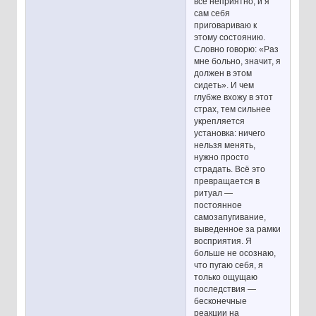
всё неприятно, и я
сам себя
приговариваю к
этому состоянию.
Словно говорю: «Раз
мне больно, значит, я
должен в этом
сидеть». И чем
глубже вхожу в этот
страх, тем сильнее
укрепляется
установка: ничего
нельзя менять,
нужно просто
страдать. Всё это
превращается в
ритуал —
постоянное
самозапугивание,
выведенное за рамки
восприятия. Я
больше не осознаю,
что пугаю себя, я
только ощущаю
последствия —
бесконечные
реакции на