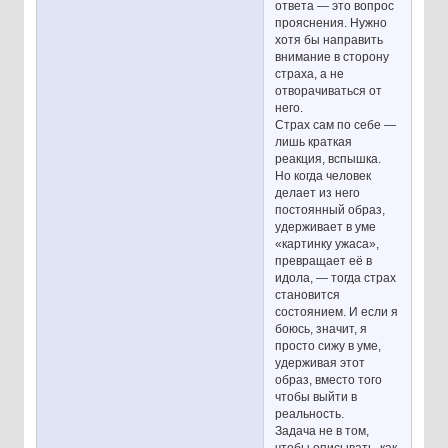
ответа — это вопрос
прояснения. Нужно
хотя бы направить
внимание в сторону
страха, а не
отворачиваться от
него.
Страх сам по себе —
лишь краткая
реакция, вспышка.
Но когда человек
делает из него
постоянный образ,
удерживает в уме
«картинку ужаса»,
превращает её в
идола, — тогда страх
становится
состоянием. И если я
боюсь, значит, я
просто сижу в уме,
удерживая этот
образ, вместо того
чтобы выйти в
реальность.
Задача не в том,
чтобы описывать, как