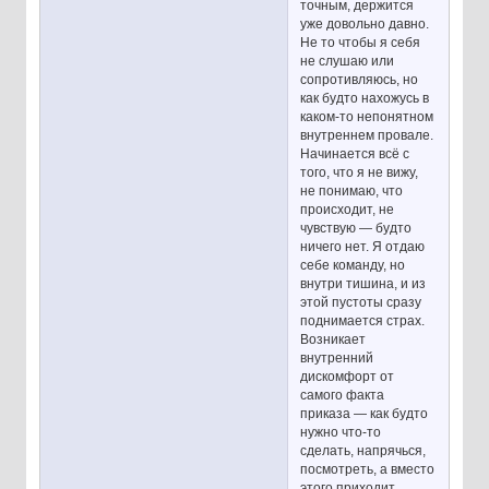
точным, держится
уже довольно давно.
Не то чтобы я себя
не слушаю или
сопротивляюсь, но
как будто нахожусь в
каком-то непонятном
внутреннем провале.
Начинается всё с
того, что я не вижу,
не понимаю, что
происходит, не
чувствую — будто
ничего нет. Я отдаю
себе команду, но
внутри тишина, и из
этой пустоты сразу
поднимается страх.
Возникает
внутренний
дискомфорт от
самого факта
приказа — как будто
нужно что-то
сделать, напрячься,
посмотреть, а вместо
этого приходит