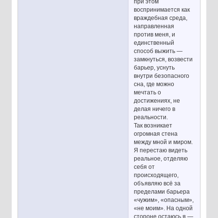
при этом
воспринимается как
враждебная среда,
направленная
против меня, и
единственный
способ выжить —
замкнуться, возвести
барьер, уснуть
внутри безопасного
сна, где можно
мечтать о
достижениях, не
делая ничего в
реальности.
Так возникает
огромная стена
между мной и миром.
Я перестаю видеть
реальное, отделяю
себя от
происходящего,
объявляю всё за
пределами барьера
«чужим», «опасным»,
«не моим». На одной
стороне остаюсь я —