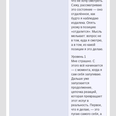
что не хочу смотреть.
Сижу, рассматриваю
это состояние — оно
отдалённое, как
будто я наблюдаю
издалека. Опять
ухожу в позицию
«отдалится». Мысль
мелькает: вопрос не
в том, куда я смотрю,
а в том, из какой
позиции я это делаю.
Уровень 1
Мне страшно. С
этого всё начинается
— с момента, когда я
сам себя запугиваю.
Дальше уже
запускается
продолжение,
цепочка реакций,
которая превращает
этот испуг в
реальность. Первое,
что я делаю, — это
пугаю самого себя, а