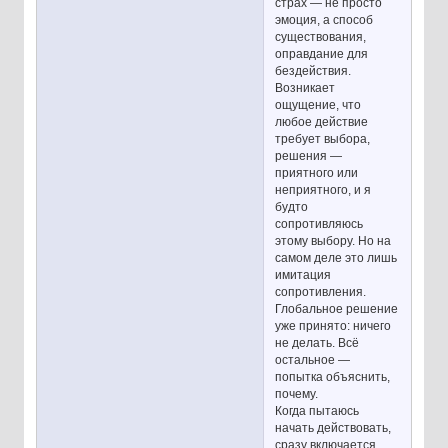
страх — не просто
эмоция, а способ
существования,
оправдание для
бездействия.
Возникает
ощущение, что
любое действие
требует выбора,
решения —
приятного или
неприятного, и я
будто
сопротивляюсь
этому выбору. Но на
самом деле это лишь
имитация
сопротивления.
Глобальное решение
уже принято: ничего
не делать. Всё
остальное —
попытка объяснить,
почему.
Когда пытаюсь
начать действовать,
сразу включается