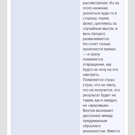
рассмотрение. Из-за
этого начинаю
уноситься куда-то в
сторону, теряю
фокус, цепляюсь за
случайные мысли, и
весь процесс
разваливается.
Но стоит только
произнести приказ
— и сразу
появляется
отвращение, как
будто не хочу на это
смотреть.
Появляется страх:
страх, что не смогу,
что не получится, что
результат будет не
таким, как я ожидал,
не «красивым».
Внутри возникает
диссонанс между
придуманным
образом и
реальностью. Вместо