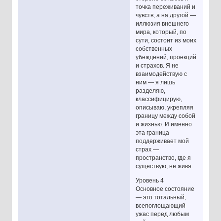
точка переживаний и
чувств, а на другой —
иллюзия внешнего
мира, который, по
сути, состоит из моих
собственных
убеждений, проекций
и страхов. Я не
взаимодействую с
ним — я лишь
разделяю,
классифицирую,
описываю, укрепляя
границу между собой
и жизнью. И именно
эта граница
поддерживает мой
страх —
пространство, где я
существую, не живя.
Уровень 4
Основное состояние
— это тотальный,
всепоглощающий
ужас перед любым