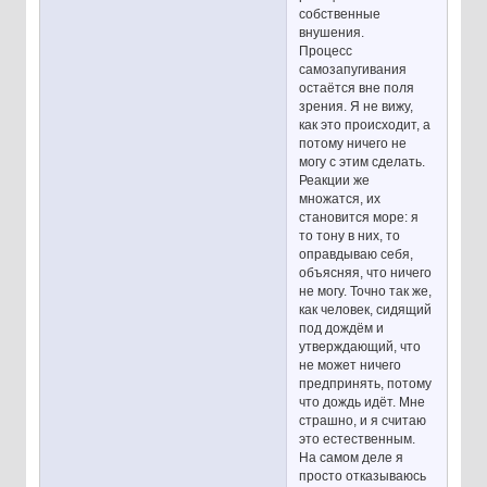
собственные
внушения.
Процесс
самозапугивания
остаётся вне поля
зрения. Я не вижу,
как это происходит, а
потому ничего не
могу с этим сделать.
Реакции же
множатся, их
становится море: я
то тону в них, то
оправдываю себя,
объясняя, что ничего
не могу. Точно так же,
как человек, сидящий
под дождём и
утверждающий, что
не может ничего
предпринять, потому
что дождь идёт. Мне
страшно, и я считаю
это естественным.
На самом деле я
просто отказываюсь