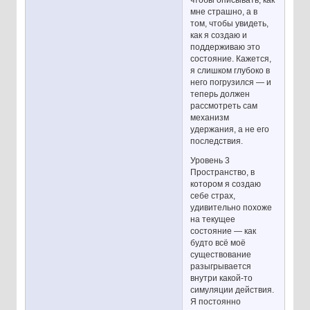
мне страшно, а в
том, чтобы увидеть,
как я создаю и
поддерживаю это
состояние. Кажется,
я слишком глубоко в
него погрузился — и
теперь должен
рассмотреть сам
механизм
удержания, а не его
последствия.
Уровень 3
Пространство, в
котором я создаю
себе страх,
удивительно похоже
на текущее
состояние — как
будто всё моё
существование
разыгрывается
внутри какой-то
симуляции действия.
Я постоянно