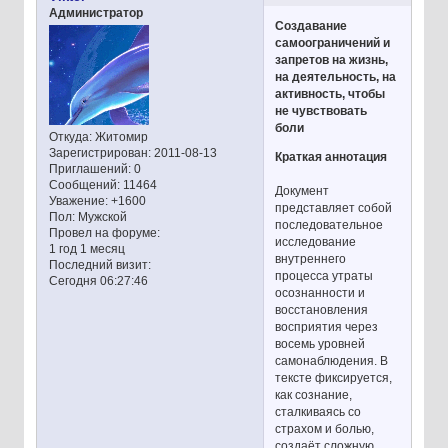
Администратор
Создавание
самоограничений и
запретов на жизнь,
на деятельность, на
активность, чтобы
не чувствовать
боли
Откуда:
Житомир
Зарегистрирован
: 2011-08-13
Краткая аннотация
Приглашений:
0
Сообщений:
11464
Документ
Уважение:
+1600
представляет собой
Пол:
Мужской
последовательное
Провел на форуме:
исследование
1 год 1 месяц
внутреннего
Последний визит:
процесса утраты
Сегодня 06:27:46
осознанности и
восстановления
восприятия через
восемь уровней
самонаблюдения. В
тексте фиксируется,
как сознание,
сталкиваясь со
страхом и болью,
создаёт сложную