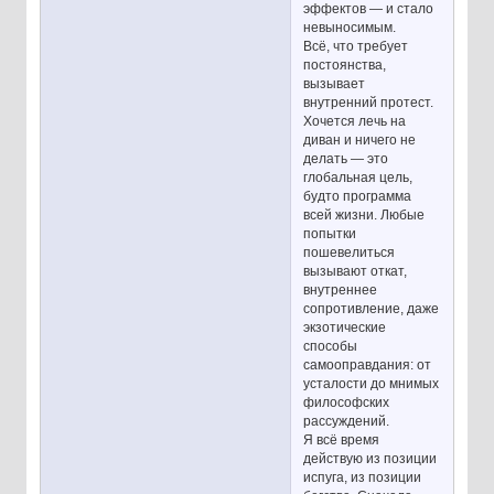
эффектов — и стало
невыносимым.
Всё, что требует
постоянства,
вызывает
внутренний протест.
Хочется лечь на
диван и ничего не
делать — это
глобальная цель,
будто программа
всей жизни. Любые
попытки
пошевелиться
вызывают откат,
внутреннее
сопротивление, даже
экзотические
способы
самооправдания: от
усталости до мнимых
философских
рассуждений.
Я всё время
действую из позиции
испуга, из позиции