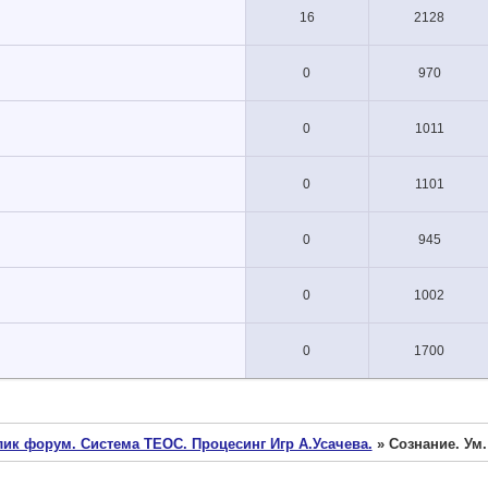
16
2128
0
970
0
1011
0
1101
0
945
0
1002
0
1700
ик форум. Система ТЕОС. Процесинг Игр А.Усачева.
»
Сознание. Ум