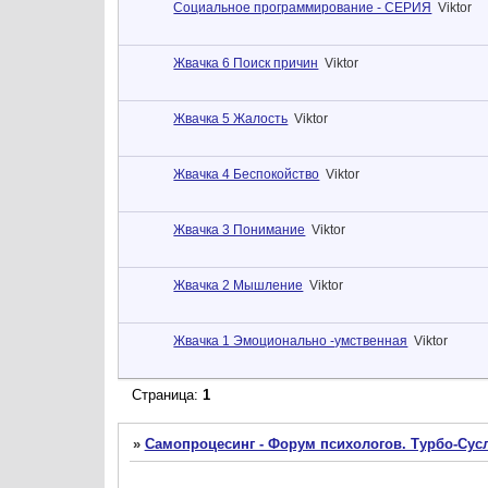
Социальное программирование - СЕРИЯ
Viktor
Жвачка 6 Поиск причин
Viktor
Жвачка 5 Жалость
Viktor
Жвачка 4 Беспокойство
Viktor
Жвачка 3 Понимание
Viktor
Жвачка 2 Мышление
Viktor
Жвачка 1 Эмоционально -умственная
Viktor
Страница:
1
»
Самопроцесинг - Форум психологов. Турбо-Сусл