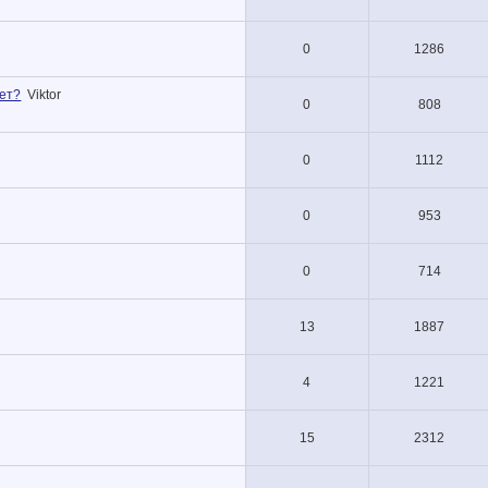
0
1286
зет?
Viktor
0
808
0
1112
0
953
0
714
13
1887
4
1221
15
2312