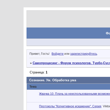
Ф
Привет, Гость!
Войдите
или
зарегистрируйтесь
.
»
Самопроцесинг - Форум психологов. Турбо-Сусл
Страница:
1
Сознание. Ум. Обработка ума
Тема
Жвачка 10. Плачь за неиспользованными возмож
Протоколы "Когнитивное искажение". Серия
Vikto