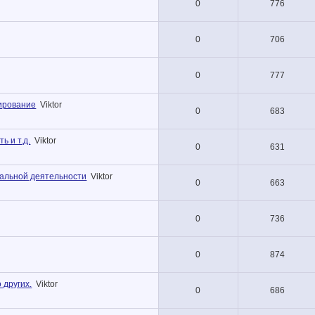
0
776
0
706
0
777
нирование
Viktor
0
683
ь и т.д.
Viktor
0
631
альной деятельности
Viktor
0
663
0
736
0
874
 других.
Viktor
0
686