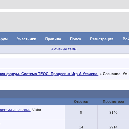
орум
Участники
Правила
Поиск
Регистрация
Во
Активные темы
ик форум. Система ТЕОС. Процесинг Игр А.Усачева.
»
Сознание. Ум
Ответов
Просмотров
ностями и шансами
Viktor
0
3140
r
14
2914