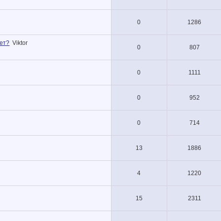
0
1286
зет?
Viktor
0
807
0
1111
0
952
0
714
13
1886
4
1220
15
2311