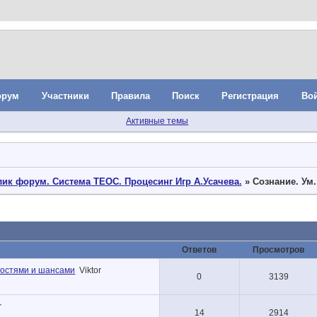
орум
Участники
Правила
Поиск
Регистрация
Во
Активные темы
ик форум. Система ТЕОС. Процесинг Игр А.Усачева.
»
Сознание. Ум
Ответов
Просмотров
ностями и шансами
Viktor
0
3139
r
14
2914