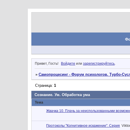
Ф
Привет, Гость!
Войдите
или
зарегистрируйтесь
.
»
Самопроцесинг - Форум психологов. Турбо-Сусл
Страница:
1
Сознание. Ум. Обработка ума
Тема
Жвачка 10. Плачь за неиспользованными возмож
Протоколы "Когнитивное искажение". Серия
Vikto