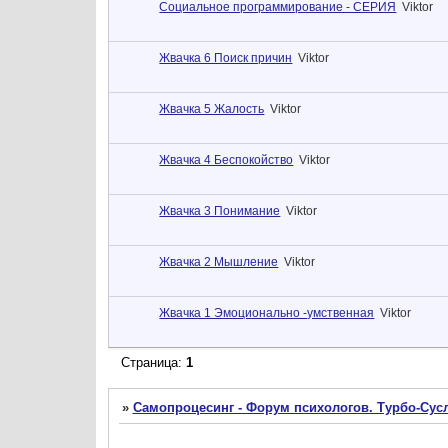
Социальное программирование - СЕРИЯ
Viktor
Жвачка 6 Поиск причин
Viktor
Жвачка 5 Жалость
Viktor
Жвачка 4 Беспокойство
Viktor
Жвачка 3 Понимание
Viktor
Жвачка 2 Мышление
Viktor
Жвачка 1 Эмоционально -умственная
Viktor
Страница:
1
»
Самопроцесинг - Форум психологов. Турбо-Сусл