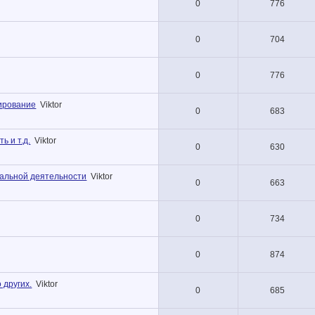
0
776
0
704
0
776
нирование
Viktor
0
683
ь и т.д.
Viktor
0
630
альной деятельности
Viktor
0
663
0
734
0
874
 других.
Viktor
0
685