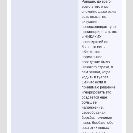
Раньше, до всего
всего этого я мог
спокойно даже если
есть позыв, но
ситуация
неподходящая тупо
проигнорировать его
и НИКАКИХ
последствий не
было, то есть
абсолютно
нормальное
поведение было.
Никакого страха, я
сам решал, когда
ходить в туалет.
Сейчас если я
принимаю решение
игнорировать это,
создается ещё
большее
напряжение,
своеобразная
борьба, полярная
пара. Вообще, обо
всех этих вещах
очень стыдно