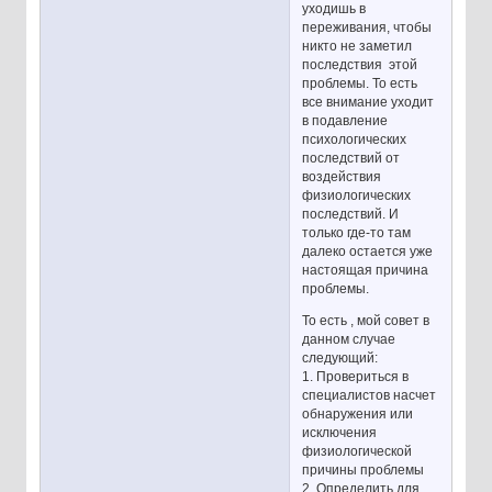
уходишь в
переживания, чтобы
никто не заметил
последствия этой
проблемы. То есть
все внимание уходит
в подавление
психологических
последствий от
воздействия
физиологических
последствий. И
только где-то там
далеко остается уже
настоящая причина
проблемы.
То есть , мой совет в
данном случае
следующий:
1. Провериться в
специалистов насчет
обнаружения или
исключения
физиологической
причины проблемы
2. Определить для