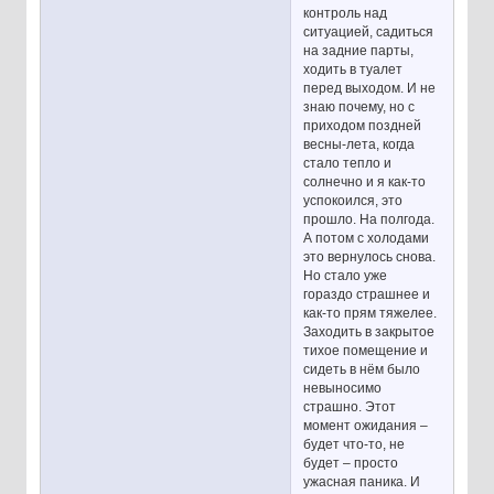
контроль над
ситуацией, садиться
на задние парты,
ходить в туалет
перед выходом. И не
знаю почему, но с
приходом поздней
весны-лета, когда
стало тепло и
солнечно и я как-то
успокоился, это
прошло. На полгода.
А потом с холодами
это вернулось снова.
Но стало уже
гораздо страшнее и
как-то прям тяжелее.
Заходить в закрытое
тихое помещение и
сидеть в нём было
невыносимо
страшно. Этот
момент ожидания –
будет что-то, не
будет – просто
ужасная паника. И