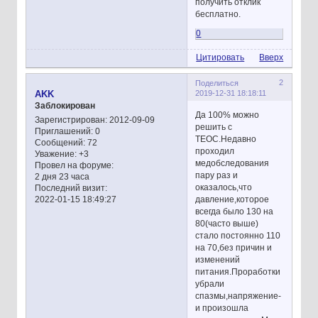
получить отклик
бесплатно.
0
Цитировать
Вверх
2
Поделиться
2019-12-31 18:18:11
AKK
Заблокирован
Да 100% можно
Зарегистрирован
: 2012-09-09
решить с
Приглашений:
0
ТЕОС.Недавно
Сообщений:
72
проходил
Уважение:
+3
медобследования
Провел на форуме:
пару раз и
2 дня 23 часа
оказалось,что
Последний визит:
давление,которое
2022-01-15 18:49:27
всегда было 130 на
80(часто выше)
стало постоянно 110
на 70,без причин и
изменений
питания.Проработки
убрали
спазмы,напряжение-
и произошла