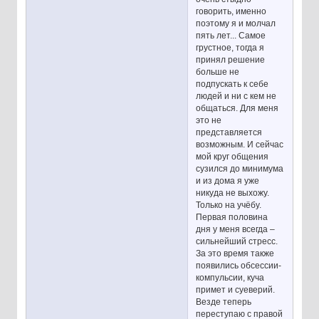
говорить, именно
поэтому я и молчал
пять лет... Самое
грустное, тогда я
принял решение
больше не
подпускать к себе
людей и ни с кем не
общаться. Для меня
это не
представляется
возможным. И сейчас
мой круг общения
сузился до минимума
и из дома я уже
никуда не выхожу.
Только на учёбу.
Первая половина
дня у меня всегда –
сильнейший стресс.
За это время также
появились обсессии-
компульсии, куча
примет и суеверий.
Везде теперь
переступаю с правой