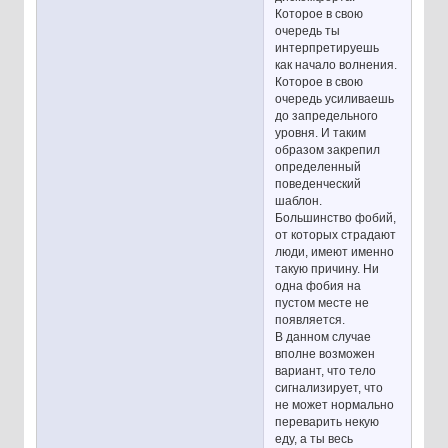
Которое в свою
очередь ты
интерпретируешь
как начало волнения.
Которое в свою
очередь усиливаешь
до запредельного
уровня. И таким
образом закрепил
определенный
поведенческий
шаблон.
Большинство фобий,
от которых страдают
люди, имеют именно
такую причину. Ни
одна фобия на
пустом месте не
появляется.
В данном случае
вполне возможен
вариант, что тело
сигнализирует, что
не может нормально
переварить некую
еду, а ты весь