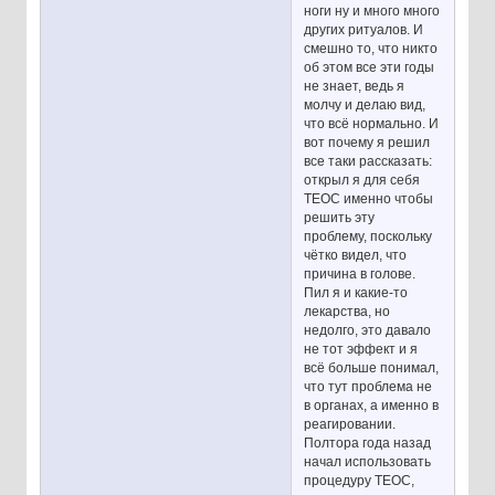
ноги ну и много много
других ритуалов. И
смешно то, что никто
об этом все эти годы
не знает, ведь я
молчу и делаю вид,
что всё нормально. И
вот почему я решил
все таки рассказать:
открыл я для себя
ТЕОС именно чтобы
решить эту
проблему, поскольку
чётко видел, что
причина в голове.
Пил я и какие-то
лекарства, но
недолго, это давало
не тот эффект и я
всё больше понимал,
что тут проблема не
в органах, а именно в
реагировании.
Полтора года назад
начал использовать
процедуру ТЕОС,