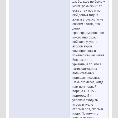
да, больше не было у
меня "ремиссий", то
есть с тех пор и по
сей день 4 года я
живу в этом. Хотя не
совсем в этом, это
дело
трансформировалось
много много раз,
сейчас я учусь на
втором курсе
университета и
конечно сейчас меня
беспокоит не
урчание, а то, что в
таких ситуациях
волнительных
приходят позывы.
Немного легче, когда
нам не к первой
паре, а к 11:15 к
примеру. И я
успеваю сходить
утром в туалет
столько раз, сколько
надо. Потому что