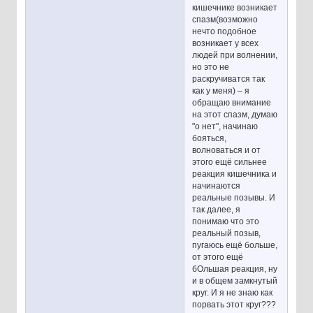
кишечнике возникает
спазм(возможно
нечто подобное
возникает у всех
людей при волнении,
но это не
раскручиватся так
как у меня) – я
обращаю внимание
на этот спазм, думаю
"о нет", начинаю
бояться,
волноваться и от
этого ещё сильнее
реакция кишечника и
начинаются
реальные позывы. И
так далее, я
понимаю что это
реальный позыв,
пугаюсь ещё больше,
от этого ещё
бОльшая реакция, ну
и в общем замкнутый
круг. И я не знаю как
порвать этот круг???