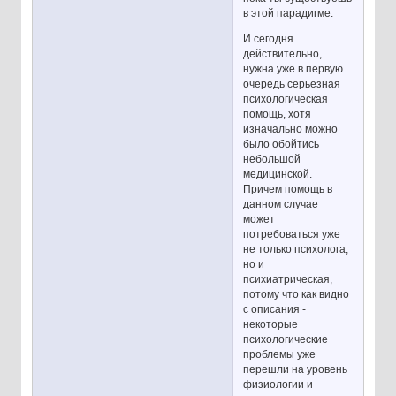
в этой парадигме.
И сегодня
действительно,
нужна уже в первую
очередь серьезная
психологическая
помощь, хотя
изначально можно
было обойтись
небольшой
медицинской.
Причем помощь в
данном случае
может
потребоваться уже
не только психолога,
но и
психиатрическая,
потому что как видно
с описания -
некоторые
психологические
проблемы уже
перешли на уровень
физиологии и