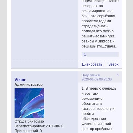
нормализация...Может
некорректно
рекламировать,но
блин-это серьёзная
проблема,годами
страдать,знать
полгода,что можно
решить-возьми уже
сеансы у Виктора и
решишь это...Удачи..
+1
Цитировать
Вверх
3
Поделиться
2020-01-02 08:23:38
Viktor
Администратор
1. В первую очередь
я всё таки
рекомендую
обратится к
гастроэнтерологу и
пройти
обследование.
Откуда:
Житомир
Физиологический
Зарегистрирован
: 2011-08-13
фактор проблемы
Приглашений:
0