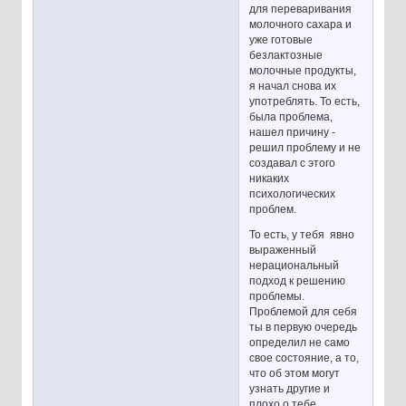
для переваривания
молочного сахара и
уже готовые
безлактозные
молочные продукты,
я начал снова их
употреблять. То есть,
была проблема,
нашел причину -
решил проблему и не
создавал с этого
никаких
психологических
проблем.
То есть, у тебя явно
выраженный
нерациональный
подход к решению
проблемы.
Проблемой для себя
ты в первую очередь
определил не само
свое состояние, а то,
что об этом могут
узнать другие и
плохо о тебе