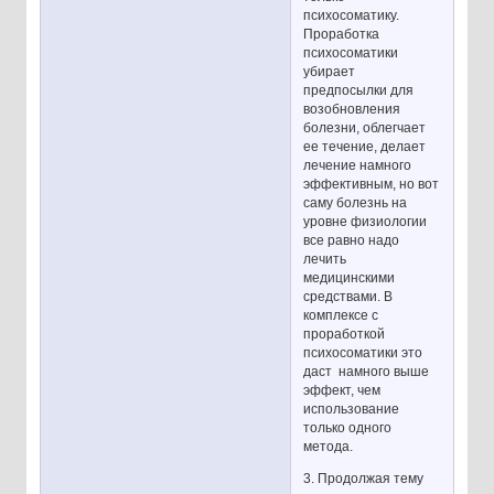
психосоматику.
Проработка
психосоматики
убирает
предпосылки для
возобновления
болезни, облегчает
ее течение, делает
лечение намного
эффективным, но вот
саму болезнь на
уровне физиологии
все равно надо
лечить
медицинскими
средствами. В
комплексе с
проработкой
психосоматики это
даст намного выше
эффект, чем
использование
только одного
метода.
3. Продолжая тему