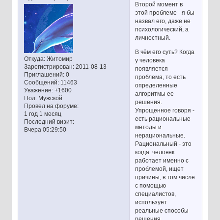
Второй момент в
этой проблеме - я бы
назвал его, даже не
психологический, а
личностный.
В чём его суть? Когда
Откуда:
Житомир
у человека
Зарегистрирован
: 2011-08-13
появляется
Приглашений:
0
проблема, то есть
Сообщений:
11463
определенные
Уважение:
+1600
алгоритмы ее
Пол:
Мужской
решения.
Провел на форуме:
Упрощенное говоря -
1 год 1 месяц
есть рациональные
Последний визит:
методы и
Вчера 05:29:50
нерациональные.
Рациональный - это
когда человек
работает именно с
проблемой, ищет
причины, в том числе
с помощью
специалистов,
использует
реальные способы
решения.