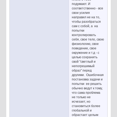
подумают. И
соответственно - все
свои усилия
направил не на то,
чтобы разобраться
сам с собой, а на
попытки
контролировать
себя, свое тело, свою
физиологию, свое
поведение, свое
окружение и т.д - с
целью сохранить
свой "светлый и
непогрешимый
образ" перед
другими. Ошибочная
постановка задачи и
попытки ее решить
обычно ведут к тому,
что сама проблема
не только не
исчезает, но
становиться более
глобальной и
обрастает целым