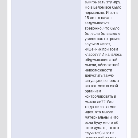
выигрывать эту игру.
Но в целом все было
нормально. И вот в
15 лет я начал
задумываться
тревожно, что было
бы, если бы в школе
у меня как-то громко
заурчал живот,
кишечник при всем
классе?? И началось
обдумывание этой
мысли, абсолютной
невозможности
допустить такую
ситуацию, вопрос а
как вот можно свой
организм
контролировать и
можно ли?? Уже
тогда жила во мне
идея, что мысли
материальны и что
если буду много об
этом думать, то это
случится) и вот в