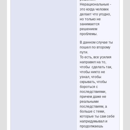
Нерациональные -
это когда человек
делает что угодно,
но только не
занимается
решением
проблемы.
В данном случае ты
пошел по второму
пути.
То есть, все усилия
направил на то,
чтобы сделать так,
чтобы никто не
узнал, чтобы
скрывать, чтобы
бороться с
последствиями,
причем даже не
реальными
последствиям, а
больше с теми,
которые ты сам себе
напридумывал и
продолжаешь