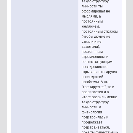
такую структуру
личности ты
сформировал не
мыслями, а
постоянным
желанием,
постоянным страхом
(чтобы другие не
узнали и не
заметили),
постоянным
стремлением, и
соответствующим
поведением по
скрыванию от других
последствий
проблемы. А что
"тренируется", то и
развивается и в
итоге развил именно
такую структуру
личности, а
физиология
подстроилась и
продолжает
подстраиваться,
пока ты существуешь