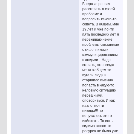
Впервые решил
рассказать о своей
проблеме и
попросить какого-то
совета. В общем, мне
19 лет и уже почти
пять последних лет я
переживаю некие
проблемы связанные
с кишечником и
коммуницированием
с людьми... Надо
сказать, что всегда
меня в общем-то
пугали люди и
старшило именно
попасть в какую-то
неловкую ситуацию
перед ними,
опозориться. И как
назло, почти
никогда!!! не
получалось этого
избежать. То есть
видимо какого-то
ресурса не было уже