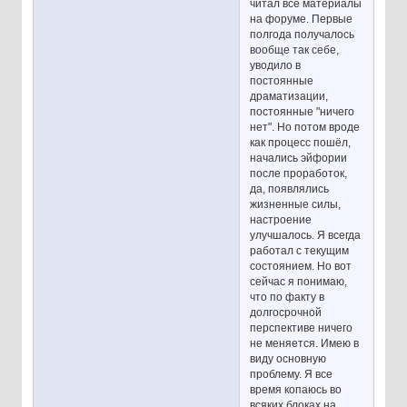
читал все материалы
на форуме. Первые
полгода получалось
вообще так себе,
уводило в
постоянные
драматизации,
постоянные "ничего
нет". Но потом вроде
как процесс пошёл,
начались эйфории
после проработок,
да, появлялись
жизненные силы,
настроение
улучшалось. Я всегда
работал с текущим
состоянием. Но вот
сейчас я понимаю,
что по факту в
долгосрочной
перспективе ничего
не меняется. Имею в
виду основную
проблему. Я все
время копаюсь во
всяких блоках на