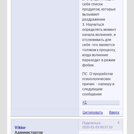
себя список
продуктов, которые
вызывают
раздражение
3. Научиться
определять момент
начала волнения, и
отслеживать для
себя -что является
толчком к процессу,
когда волнение
переходит в режим
фобии.
ПС. О проработке
психологических
причин - напишу в
следующем
сообщении
+1
Цитировать
Вверх
4
Поделиться
2020-01-03 09:37:10
Viktor
Администратор