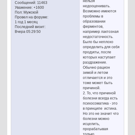
нельзя
Сообщений:
11463
недооценивать.
Уважение:
+1600
Возможно имеются
Пол:
Мужской
проблемы в
Провел на форуме:
образовании
1 год 1 месяц
ферментов,
Последний визит:
например лактозная
Вчера 05:29:50
недостаточность.
Было бы неплохо
определить для себя
продукты, после
которых наступает
раздражение.
Обычно рацион
зимой и летом
отличается и это
тоже может быть
причиной.
2. То, что причиной
болезни всегда есть
психосоматика - это
в принципе истина.
Но это не значит что
болезни можно
исцелить,
прорабатывая
только