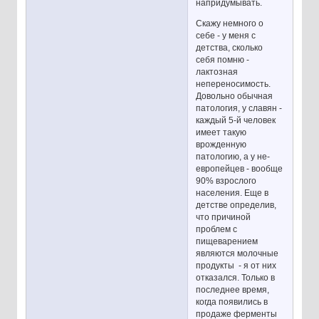
напридумывать.
Скажу немного о
себе - у меня с
детства, сколько
себя помню -
лактозная
непереносимость.
Довольно обычная
патология, у славян -
каждый 5-й человек
имеет такую
врожденную
патологию, а у не-
европейцев - вообще
90% взрослого
населения. Еще в
детстве определив,
что причиной
проблем с
пищеварением
являются молочные
продукты - я от них
отказался. Только в
последнее время,
когда появились в
продаже ферменты