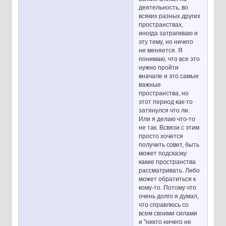
деятельность, во
всяких разных других
пространствах,
иногда затрагиваю и
эту тему, но ничего
не меняется. Я
понимаю, что все это
нужно пройти
вначале и это самые
важные
пространства, но
этот период как-то
затянулся что ли.
Или я делаю что-то
не так. Всвязи с этим
просто хочется
получить совет, быть
может подсказку
какие пространства
рассматривать. Либо
может обратиться к
кому-то. Потому что
очень долго я думал,
что справлюсь со
всем своими силами
и "никто ничего не