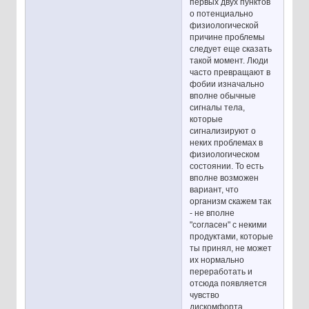
первых двух пунктов
о потенциально
физиологической
причине проблемы
следует еще сказать
такой момент. Люди
часто превращают в
фобии изначально
вполне обычные
сигналы тела,
которые
сигнализируют о
неких проблемах в
физиологическом
состоянии. То есть
вполне возможен
вариант, что
организм скажем так
- не вполне
"согласен" с некими
продуктами, которые
ты принял, не может
их нормально
переработать и
отсюда появляется
чувство
дискомфорта.