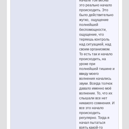
начале той весны
это реально начало
происходить. Это
было действительно
жутко, ощущение
полнейшей
беспомощности,
ощущение, что
теряешь контроль
над ситуацией, над
своим организмом.
То есть так и начало
происходить, на
уроке при
полнейшей тишине и
ввиду моего
волнения начались
звуки. Всегда толчок
давало именно моё
волнение. То, что их
слышали все нет
никакого сомнения. И
все это начало
происходить
регулярно. Тогда я
начал пытаться
взять какой-то