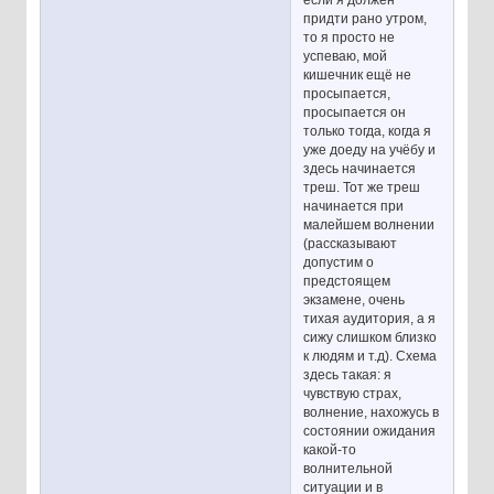
если я должен
придти рано утром,
то я просто не
успеваю, мой
кишечник ещё не
просыпается,
просыпается он
только тогда, когда я
уже доеду на учёбу и
здесь начинается
треш. Тот же треш
начинается при
малейшем волнении
(рассказывают
допустим о
предстоящем
экзамене, очень
тихая аудитория, а я
сижу слишком близко
к людям и т.д). Схема
здесь такая: я
чувствую страх,
волнение, нахожусь в
состоянии ожидания
какой-то
волнительной
ситуации и в