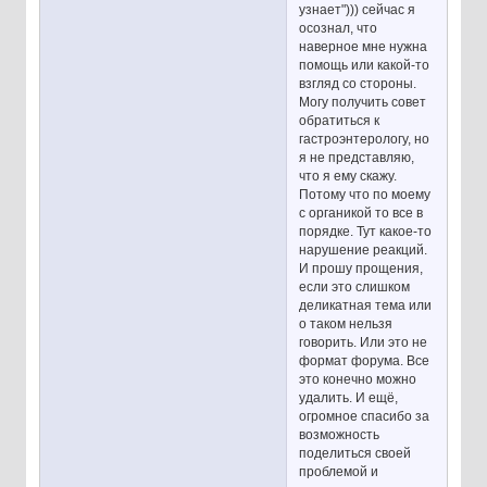
узнает"))) сейчас я
осознал, что
наверное мне нужна
помощь или какой-то
взгляд со стороны.
Могу получить совет
обратиться к
гастроэнтерологу, но
я не представляю,
что я ему скажу.
Потому что по моему
с органикой то все в
порядке. Тут какое-то
нарушение реакций.
И прошу прощения,
если это слишком
деликатная тема или
о таком нельзя
говорить. Или это не
формат форума. Все
это конечно можно
удалить. И ещё,
огромное спасибо за
возможность
поделиться своей
проблемой и