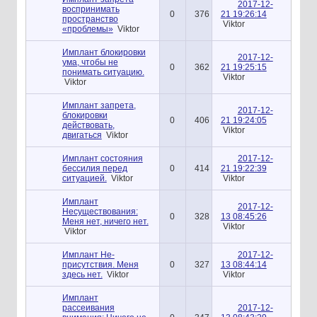
2017-12-
воспринимать
0
376
21 19:26:14
пространство
Viktor
«проблемы»
Viktor
Имплант блокировки
2017-12-
ума, чтобы не
0
362
21 19:25:15
понимать ситуацию.
Viktor
Viktor
Имплант запрета,
2017-12-
блокировки
0
406
21 19:24:05
действовать,
Viktor
двигаться
Viktor
Имплант состояния
2017-12-
бессилия перед
0
414
21 19:22:39
ситуацией.
Viktor
Viktor
Имплант
2017-12-
Несуществования:
0
328
13 08:45:26
Меня нет, ничего нет.
Viktor
Viktor
Имплант Не-
2017-12-
присутствия. Меня
0
327
13 08:44:14
здесь нет.
Viktor
Viktor
Имплант
рассеивания
2017-12-