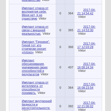
Имплант отказа от
2017-04-
восприятия себя:
0
364
21 14:54:42
Меня нет, я не
Viktor
существую
Viktor
Имплант отказа от
2017-04-
связи с внешней
0
365
21 14:53:30
реальностью.
Viktor
Viktor
Имплант "Героиня".
2017-04-
Герой тот, кто
0
366
17 12:03:28
стоически сносит
Viktor
«плохо»
Viktor
Имплант
обесценивания,
2017-04-
уничижения своих
0
407
16 08:24:34
способностей и
Viktor
результатов
Viktor
Имплант отказа от
2017-04-
интеллекта, от
0
364
16 08:23:54
способности
Viktor
понимать.
Viktor
Имплант внутренней
2017-04-
бедности и
0
392
12 21:06:02
несостоятельности.
Viktor