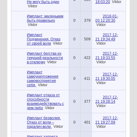
Не могу быть один
18:03:20
Viktor
Viktor
Имплант: маленьким
2018-01-
быть правильно
0
379
03 12:20:30
Viktor
Viktor
Имплант
2017-12-
Подчинения. Отказ
0
509
21 19:34:49
от своей воли
Viktor
Viktor
Имплант бегства из
2017-12-
текущей реальности
0
422
21 19:33:55
в отключку
Viktor
Viktor
Имплант
2017-12-
самоуничтожения
0
411
21 19:30:05
самовосприятия
Viktor
себя.
Viktor
Имплант отказа от
2017-12-
способности
0
377
21 19:28:14
взаимодействовать с
Viktor
чем-либо
Viktor
Имплант безволия.
2017-12-
Отказ от воли –
0
401
21 19:27:09
паралич воли.
Viktor
Viktor
Имплант запрета