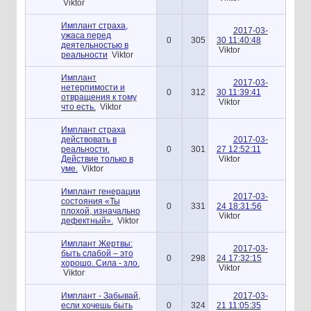
Viktor
Имплант страха,
2017-03-
ужаса перед
0
305
30 11:40:48
деятельностью в
Viktor
реальности
Viktor
Имплант
2017-03-
нетерпимости и
0
312
30 11:39:41
отвращения к тому
Viktor
что есть.
Viktor
Имплант страха
действовать в
2017-03-
реальности.
0
301
27 12:52:11
Действие только в
Viktor
уме.
Viktor
Имплант генерации
2017-03-
состояния «Ты
0
331
24 18:31:56
плохой, изначально
Viktor
дефектный».
Viktor
Имплант Жертвы:
2017-03-
быть слабой – это
0
298
24 17:32:15
хорошо. Сила - зло.
Viktor
Viktor
Имплант - Забывай,
2017-03-
если хочешь быть
0
324
21 11:05:35