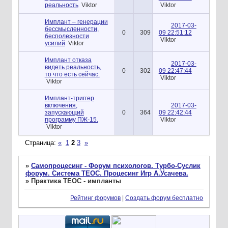
реальность
Viktor
Viktor
Имплант – генерации
2017-03-
бессмысленности,
0
309
09 22:51:12
бесполезности
Viktor
усилий
Viktor
Имплант отказа
2017-03-
видеть реальность,
0
302
09 22:47:44
то что есть сейчас.
Viktor
Viktor
Имплант-триггер
включения,
2017-03-
запускающий
0
364
09 22:42:44
программу ПЖ-15.
Viktor
Viktor
Страница:
«
1
2
3
»
»
Самопроцесинг - Форум психологов. Турбо-Суслик
форум. Система ТЕОС. Процесинг Игр А.Усачева.
»
Практика ТЕОС - импланты
Рейтинг форумов
|
Создать форум бесплатно