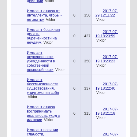
действий
Viktor
Имплант отказа от
2017-07-
интеллекта, чтобы «
0
350
29 12:11:22
не знать»
Viktor
Viktor
Имплант бессилия
2017-07-
делать,
0
427
19 18:23:59
обреченности на
Viktor
неудачу.
Viktor
Имплант
неуверенности,
2017-07-
убежденности в
0
350
19 18:23:23
собственной
Viktor
неспособности
Viktor
Имплант
бессмысленности
2017-07-
существования,
0
337
19 18:22:46
уничтожения себя
Viktor
Viktor
Имплант отказа
2017-07-
воспринимать
0
315
19 18:21:18
реальность, уход в
Viktor
иллюзии
Viktor
Имплант позиции
слабости,
2017-07-