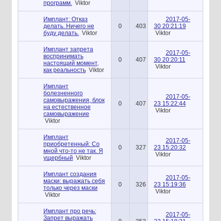
программ.
Viktor
Имплант: Отказ
2017-05-
делать. Ничего не
0
403
30 20:21:19
буду делать.
Viktor
Viktor
Имплант запрета
2017-05-
воспринимать
0
407
30 20:20:11
настоящий момент,
Viktor
как реальность
Viktor
Имплант
болезненного
2017-05-
самовыражения, блок
0
407
23 15:22:44
на естественное
Viktor
самовыражение
Viktor
Имплант
2017-05-
приобретенный: Со
0
327
23 15:20:32
мной что-то не так. Я
Viktor
ущербный
Viktor
Имплант создания
2017-05-
маски: выражать себя
0
326
23 15:19:36
только через маски
Viktor
Viktor
Имплант про речь:
2017-05-
Запрет выражать