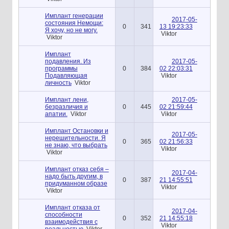
Имплант генерации
2017-05-
состояния Немощи:
0
341
13 19:23:33
Я хочу, но не могу.
Viktor
Viktor
Имплант
подавления. Из
2017-05-
программы
0
384
02 22:03:31
Подавляющая
Viktor
личность
Viktor
Имплант лени,
2017-05-
безразличия и
0
445
02 21:59:44
апатии.
Viktor
Viktor
Имплант Остановки и
2017-05-
нерешительности. Я
0
365
02 21:56:33
не знаю, что выбрать
Viktor
Viktor
Имплант отказ себя –
2017-04-
надо быть другим, в
0
387
21 14:55:51
придуманном образе
Viktor
Viktor
Имплант отказа от
2017-04-
способности
0
352
21 14:55:18
взаимодействия с
Viktor
реальностью
Viktor