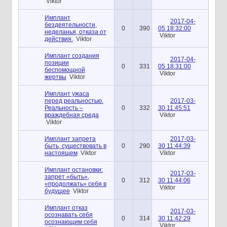
Viktor
Имплант
2017-04-
бездеятельности,
0
390
05 18:32:00
неделанья, отказа от
Viktor
действия.
Viktor
Имплант создания
2017-04-
позиции
0
331
05 18:31:00
беспомощной
Viktor
жертвы
Viktor
Имплант ужаса
перед реальностью.
2017-03-
Реальность –
0
332
30 11:45:51
враждебная среда
Viktor
Viktor
Имплант запрета
2017-03-
быть, существовать в
0
290
30 11:44:39
настоящем
Viktor
Viktor
Имплант остановки:
2017-03-
запрет «быть»,
0
312
30 11:44:06
«продолжать» себя в
Viktor
будущее
Viktor
Имплант отказ
2017-03-
осознавать себя
0
314
30 11:42:29
осознающим себя
Viktor