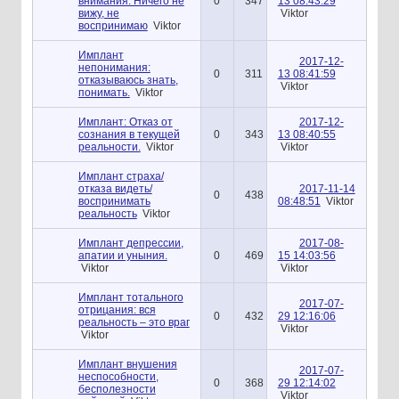
внимания: Ничего не
0
347
13 08:43:29
вижу, не
Viktor
воспринимаю
Viktor
Имплант
2017-12-
непонимания:
0
311
13 08:41:59
отказываюсь знать,
Viktor
понимать.
Viktor
Имплант: Отказ от
2017-12-
сознания в текущей
0
343
13 08:40:55
реальности.
Viktor
Viktor
Имплант страха/
отказа видеть/
2017-11-14
0
438
воспринимать
08:48:51
Viktor
реальность
Viktor
Имплант депрессии,
2017-08-
апатии и уныния.
0
469
15 14:03:56
Viktor
Viktor
Имплант тотального
2017-07-
отрицания: вся
0
432
29 12:16:06
реальность – это враг
Viktor
Viktor
Имплант внушения
2017-07-
неспособности,
0
368
29 12:14:02
бесполезности
Viktor