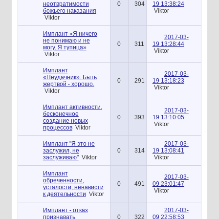
неотвратимости
0
304
19 13:38:24
божьего наказания
Viktor
Viktor
Имплант «Я ничего
2017-03-
не понимаю и не
0
311
19 13:28:44
могу. Я тупица»
Viktor
Viktor
Имплант
2017-03-
«Неудачник». Быть
0
291
19 13:18:23
жертвой - хорошо.
Viktor
Viktor
Имплант активности,
2017-03-
бесконечное
0
393
19 13:10:05
создание новых
Viktor
процессов
Viktor
Имплант "Я это не
2017-03-
заслужил, не
0
314
19 13:08:41
заслуживаю"
Viktor
Viktor
Имплант
2017-03-
обреченности,
0
491
09 23:01:47
усталости, ненависти
Viktor
к деятельности
Viktor
Имплант - отказ
2017-03-
признавать
0
322
09 22:58:53