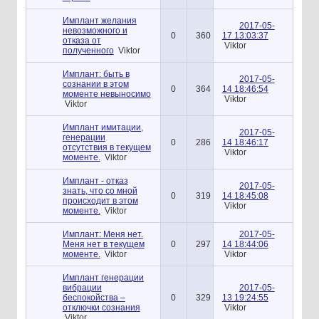
Имплант желания
2017-05-
невозможного и
0
360
17 13:03:37
отказа от
Viktor
полученного
Viktor
Имплант: быть в
2017-05-
сознании в этом
0
364
14 18:46:54
моменте невыносимо
Viktor
Viktor
Имплант имитации,
2017-05-
генерации
0
286
14 18:46:17
отсутствия в текущем
Viktor
моменте.
Viktor
Имплант - отказ
2017-05-
знать, что со мной
0
319
14 18:45:08
происходит в этом
Viktor
моменте.
Viktor
Имплант: Меня нет.
2017-05-
Меня нет в текущем
0
297
14 18:44:06
моменте.
Viktor
Viktor
Имплант генерации
вибрации
2017-05-
беспокойства –
0
329
13 19:24:55
отключки сознания
Viktor
Viktor