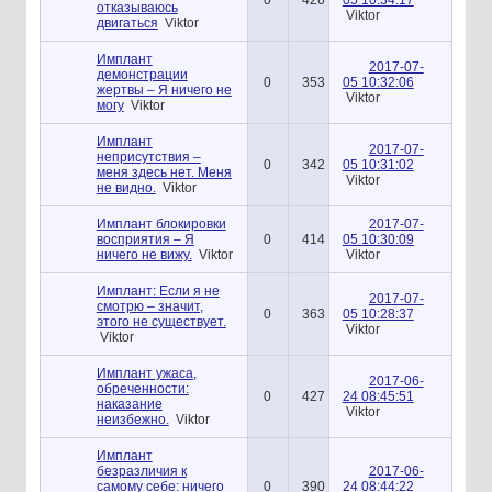
отказываюсь
Viktor
двигаться
Viktor
Имплант
2017-07-
демонстрации
0
353
05 10:32:06
жертвы – Я ничего не
Viktor
могу
Viktor
Имплант
2017-07-
неприсутствия –
0
342
05 10:31:02
меня здесь нет. Меня
Viktor
не видно.
Viktor
Имплант блокировки
2017-07-
восприятия – Я
0
414
05 10:30:09
ничего не вижу.
Viktor
Viktor
Имплант: Если я не
2017-07-
смотрю – значит,
0
363
05 10:28:37
этого не существует.
Viktor
Viktor
Имплант ужаса,
2017-06-
обреченности:
0
427
24 08:45:51
наказание
Viktor
неизбежно.
Viktor
Имплант
безразличия к
2017-06-
самому себе: ничего
0
390
24 08:44:22