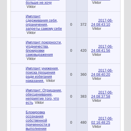
больше не хочу
Viktor
Viktor
Имплант
сдерживания себя,
2017-06-
ограничения,
0
372
24 08:43:10
запреты самому себе
Viktor
Viktor
Имплант покорности,
угодничества,
2017-06-
блокировки
0
420
24 08:41:56
самовыражения
Viktor
Viktor
Имплант унижения,
2017-06-
поиска прощения
0
360
24 08:40:20
ради избегания
Viktor
наказания.
Viktor
Имплант: Отрицание,
2017-06-
обесценивание,
0
383
24 08:37:58
неприятие того, что
Viktor
есть
Viktor
Блокировка
осознания
2017-06-
собственной
0
480
02 16:48:25
причинности в
Viktor
выполнении