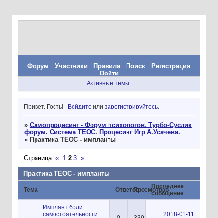
Форум
Участники
Правила
Поиск
Регистрация
Войти
Активные темы
Привет, Гость!
Войдите
или
зарегистрируйтесь
.
»
Самопроцесинг - Форум психологов. Турбо-Суслик
форум. Система ТЕОС. Процесинг Игр А.Усачева.
»
Практика ТЕОС - импланты
Страница:
«
1
2
3
»
Практика ТЕОС - импланты
Последнее
Тема
Ответов
Просмотров
сообщение
Имплант боли
самостоятельности.
2018-01-11
0
339