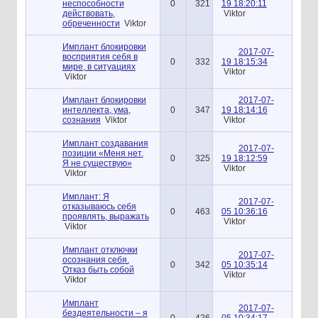
неспособности
0
321
19 18:20:11
действовать,
Viktor
обреченности
Viktor
Имплант блокировки
2017-07-
восприятия себя в
0
332
19 18:15:34
мире, в ситуациях
Viktor
Viktor
Имплант блокировки
2017-07-
интеллекта, ума,
0
347
19 18:14:16
сознания
Viktor
Viktor
Имплант создавания
2017-07-
позиции «Меня нет.
0
325
19 18:12:59
Я не существую»
Viktor
Viktor
Имплант: Я
2017-07-
отказываюсь себя
0
463
05 10:36:16
проявлять, выражать
Viktor
Viktor
Имплант отключки
2017-07-
осознания себя.
0
342
05 10:35:14
Отказ быть собой
Viktor
Viktor
Имплант
2017-07-
бездеятельности – я
0
426
05 10:34:17