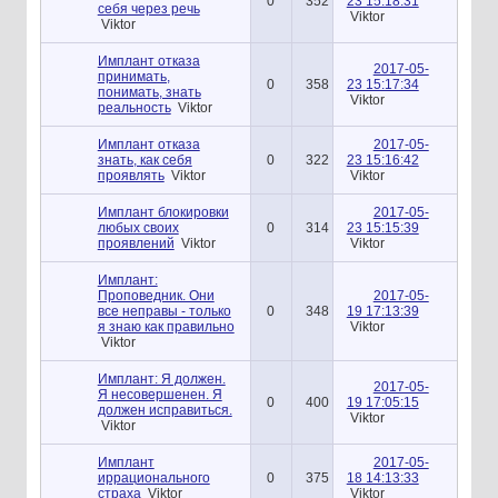
0
352
23 15:18:31
себя через речь
Viktor
Viktor
Имплант отказа
2017-05-
принимать,
0
358
23 15:17:34
понимать, знать
Viktor
реальность
Viktor
Имплант отказа
2017-05-
знать, как себя
0
322
23 15:16:42
проявлять
Viktor
Viktor
Имплант блокировки
2017-05-
любых своих
0
314
23 15:15:39
проявлений
Viktor
Viktor
Имплант:
Проповедник. Они
2017-05-
все неправы - только
0
348
19 17:13:39
я знаю как правильно
Viktor
Viktor
Имплант: Я должен.
2017-05-
Я несовершенен. Я
0
400
19 17:05:15
должен исправиться.
Viktor
Viktor
Имплант
2017-05-
иррационального
0
375
18 14:13:33
страха
Viktor
Viktor